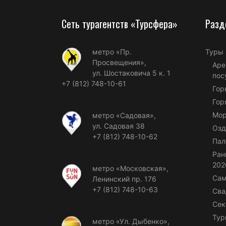
Сеть турагентств «Турсфера»
Разд
метро «Пр.
Туры
Просвещения»,
Аре
ул. Шостаковича 5 к. 1
пос
+7 (812) 748-10-61
Гор
Гор
Мор
метро «Садовая»,
ул. Садовая 38
Озд
+7 (812) 748-10-62
Пал
Ран
202
метро «Московская»,
Сам
Ленинский пр. 176
+7 (812) 748-10-63
Сва
Сек
Тур
метро «Ул. Дыбенко»,