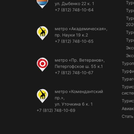
Тур
ул. Дыбенко 22 к. 1
+7 (812) 748-10-64
Тур
Тур
202
метро «Академическая»,
Тур
пр. Науки 19 к.2
Тур
+7 (812) 748-10-65
Экс
Экс
метро «Пр. Ветеранов»,
Туроп
Петергофское ш. 55 к.1
Турф
+7 (812) 748-10-67
Тураг
Турис
метро «Комендантский
сист
пр.»,
Турис
ул. Уточкина 6 к. 1
Авиак
+7 (812) 748-10-69
Стать