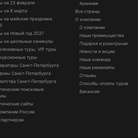
ы на 23 февраля
Армения
ы на 8 марта
Все страны
ы на майские праздники
О компании
6
О компании
ы на Новый год 2027
Наши преимущества
ы на школьные каникулы
Подарки и розыгрыши
клюзивные туры, VIP туры
Новости и акции
курсионные туры
Наша команда
ераторы Санкт-Петербурга
Наши реквизиты
ирмы Санкт-Петербурга
Отзывы
ентства Санкт-Петербурга
Способы оплаты туров
тические поисковые
Вакансии
емы
тические сайты
омпании России
 партнером