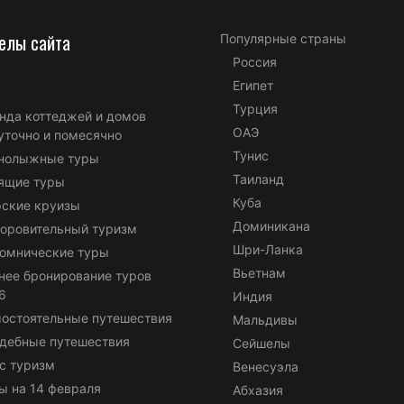
елы сайта
Популярные страны
Россия
Египет
Турция
нда коттеджей и домов
ОАЭ
уточно и помесячно
Тунис
нолыжные туры
Таиланд
ящие туры
Куба
ские круизы
Доминикана
оровительный туризм
Шри-Ланка
омнические туры
Вьетнам
нее бронирование туров
6
Индия
остоятельные путешествия
Мальдивы
дебные путешествия
Сейшелы
с туризм
Венесуэла
ы на 14 февраля
Абхазия