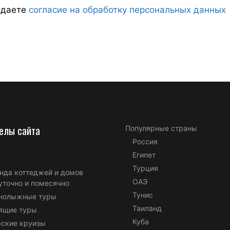
ждаете
согласие на обработку персональных данных
елы сайта
Популярные страны
Россия
Египет
Турция
нда коттеджей и домов
ОАЭ
уточно и помесячно
Тунис
нолыжные туры
Таиланд
ящие туры
Куба
ские круизы