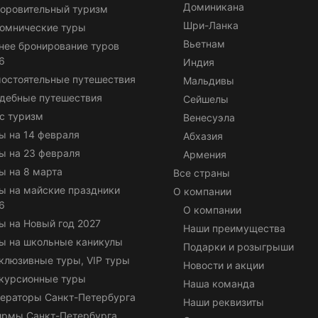
Доминикана
оровительный туризм
Шри-Ланка
омнические туры
Вьетнам
нее бронирование туров
6
Индия
остоятельные путешествия
Мальдивы
дебные путешествия
Сейшелы
с туризм
Венесуэла
ы на 14 февраля
Абхазия
ы на 23 февраля
Армения
ы на 8 марта
Все страны
ы на майские праздники
О компании
6
О компании
ы на Новый год 2027
Наши преимущества
ы на школьные каникулы
Подарки и розыгрыши
клюзивные туры, VIP туры
Новости и акции
курсионные туры
Наша команда
ераторы Санкт-Петербурга
Наши реквизиты
ирмы Санкт-Петербурга