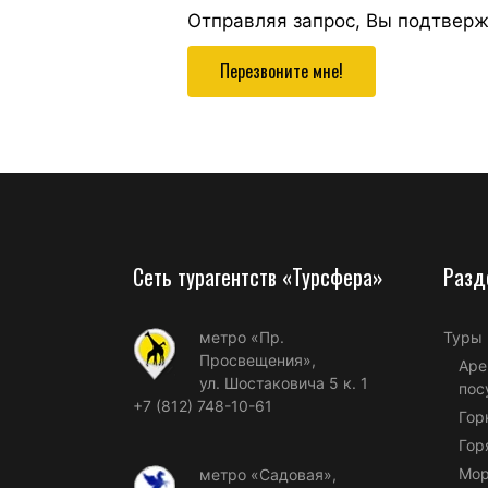
Отправляя запрос, Вы подтвер
Перезвоните мне!
Сеть турагентств «Турсфера»
Разд
метро «Пр.
Туры
Просвещения»,
Аре
ул. Шостаковича 5 к. 1
пос
+7 (812) 748-10-61
Гор
Гор
Мор
метро «Садовая»,