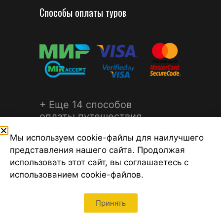
Способы оплаты туров
+ Еще 14 способов
оплаты путешествия
Мы используем cookie-файлы для наилучшего
представления нашего сайта. Продолжая
использовать этот сайт, вы соглашаетесь с
использованием cookie-файлов.
©2026 Турагентство Турсфера - Поиск туров от надежных
туроператоров, официальный сайт турфирмы ТУРСФЕРА -
турагентства во всех районах Санкт-Петербурга
Принять