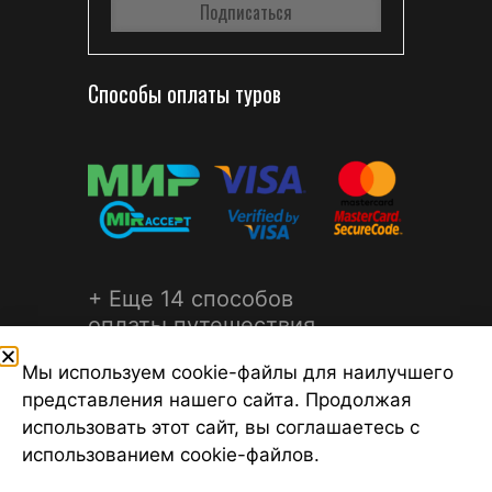
Способы оплаты туров
+ Еще 14 способов
оплаты путешествия
Мы используем cookie-файлы для наилучшего
представления нашего сайта. Продолжая
использовать этот сайт, вы соглашаетесь с
использованием cookie-файлов.
©2026 Турагентство Турсфера - Поиск туров от надежных
туроператоров, официальный сайт турфирмы ТУРСФЕРА -