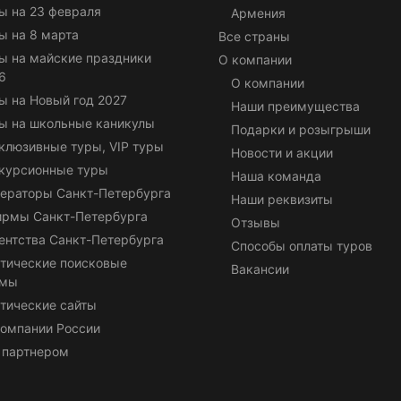
ы на 23 февраля
Армения
ы на 8 марта
Все страны
ы на майские праздники
О компании
6
О компании
ы на Новый год 2027
Наши преимущества
ы на школьные каникулы
Подарки и розыгрыши
клюзивные туры, VIP туры
Новости и акции
курсионные туры
Наша команда
ераторы Санкт-Петербурга
Наши реквизиты
ирмы Санкт-Петербурга
Отзывы
ентства Санкт-Петербурга
Способы оплаты туров
тические поисковые
Вакансии
емы
тические сайты
омпании России
 партнером