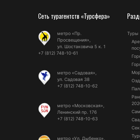
Сеть турагентств «Турсфера»
Разд
метро «Пр.
Туры
Просвещения»,
Аре
ул. Шостаковича 5 к. 1
пос
+7 (812) 748-10-61
Гор
Гор
Мор
метро «Садовая»,
ул. Садовая 38
Озд
+7 (812) 748-10-62
Пал
Ран
202
метро «Московская»,
Сам
Ленинский пр. 176
+7 (812) 748-10-63
Сва
Сек
Тур
метро «Ул. Дыбенко»,