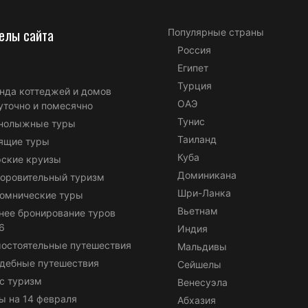
елы сайта
Популярные страны
Россия
Египет
Турция
нда коттеджей и домов
ОАЭ
уточно и помесячно
Тунис
нолыжные туры
Таиланд
ящие туры
Куба
ские круизы
Доминикана
оровительный туризм
Шри-Ланка
омнические туры
Вьетнам
нее бронирование туров
6
Индия
остоятельные путешествия
Мальдивы
дебные путешествия
Сейшелы
с туризм
Венесуэла
ы на 14 февраля
Абхазия