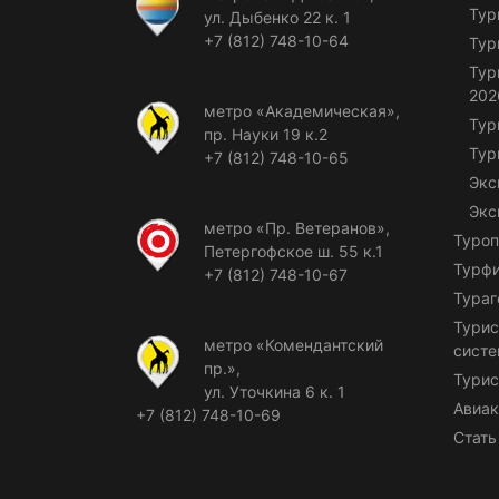
Тур
ул. Дыбенко 22 к. 1
+7 (812) 748-10-64
Тур
Тур
202
метро «Академическая»,
Тур
пр. Науки 19 к.2
Тур
+7 (812) 748-10-65
Экс
Экс
метро «Пр. Ветеранов»,
Туроп
Петергофское ш. 55 к.1
Турф
+7 (812) 748-10-67
Тураг
Турис
метро «Комендантский
сист
пр.»,
Турис
ул. Уточкина 6 к. 1
Авиак
+7 (812) 748-10-69
Стать