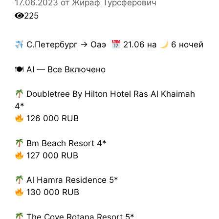
17.06.2023
от
Жираф Турсферович
225
С.Петербург → Оаэ
21.06 на
6 ночей
🍽 AI — Все Включено
Doubletree By Hilton Hotel Ras Al Khaimah
4*
126 000 RUB
Bm Beach Resort 4*
127 000 RUB
Al Hamra Residence 5*
130 000 RUB
The Cove Rotana Resort 5*