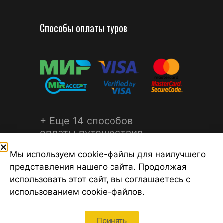
Способы оплаты туров
+ Еще 14 способов
оплаты путешествия
Мы используем cookie-файлы для наилучшего
представления нашего сайта. Продолжая
использовать этот сайт, вы соглашаетесь с
использованием cookie-файлов.
©2026 Турагентство Турсфера - Поиск туров от надежных
туроператоров, официальный сайт турфирмы ТУРСФЕРА -
турагентства во всех районах Санкт-Петербурга
Принять