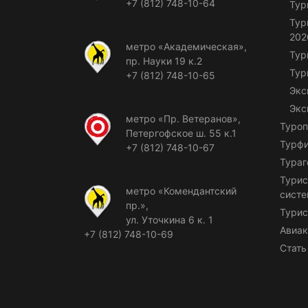
+7 (812) 748-10-64
Тур
Тур
202
метро «Академическая»,
Тур
пр. Науки 19 к.2
Тур
+7 (812) 748-10-65
Экс
Экс
метро «Пр. Ветеранов»,
Туроп
Петергофское ш. 55 к.1
Турф
+7 (812) 748-10-67
Тураг
Турис
метро «Комендантский
сист
пр.»,
Турис
ул. Уточкина 6 к. 1
Авиак
+7 (812) 748-10-69
Стать