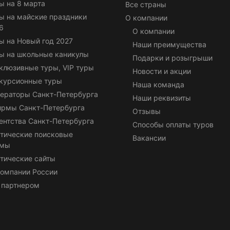
ы на 8 марта
Все страны
ы на майские праздники
О компании
6
О компании
ы на Новый год 2027
Наши преимущества
ы на школьные каникулы
Подарки и розыгрыши
клюзивные туры, VIP туры
Новости и акции
курсионные туры
Наша команда
ераторы Санкт-Петербурга
Наши реквизиты
ирмы Санкт-Петербурга
Отзывы
ентства Санкт-Петербурга
Способы оплаты туров
тические поисковые
Вакансии
емы
тические сайты
омпании России
 партнером