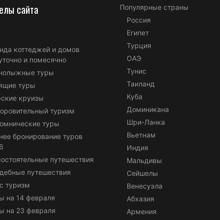
елы сайта
Популярные страны
Россия
Египет
Турция
нда коттеджей и домов
ОАЭ
уточно и помесячно
Тунис
нолыжные туры
Таиланд
ящие туры
Куба
ские круизы
Доминикана
оровительный туризм
Шри-Ланка
омнические туры
Вьетнам
нее бронирование туров
6
Индия
остоятельные путешествия
Мальдивы
дебные путешествия
Сейшелы
с туризм
Венесуэла
ы на 14 февраля
Абхазия
ы на 23 февраля
Армения