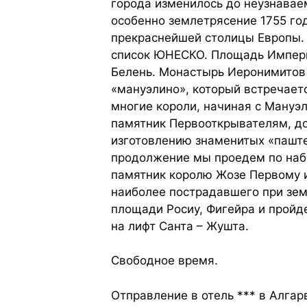
города изменилось до неузнавае
особенно землетрясение 1755 го
прекраснейшей столицы Европы.
список ЮНЕСКО. Площадь Импери
Белень. Монастырь Иеронимитов
«мануэлино», который встречаетс
многие короли, начиная с Мануэ
памятник Первооткрывателям, д
изготовлению знаменитых «паште
продолжение мы проедем по наб
памятник королю Жозе Первому и
наиболее пострадавшего при зем
площади Росиу, Фигейра и пройд
на лифт Санта – Жушта.
Свободное время.
Отправление в отель *** в Алгар