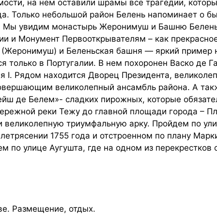
мости, на нем оставили шрамы все трагедии, которы
да. Только небольшой район Белень напоминает о б
 Мы увидим монастырь Жеронимуш и Башню Белень,
и и Монумент Первооткрывателям – как прекрасное
 (Жеронимуш) и Беленьская башня — яркий пример 
я только в Португалии. В нем похоронен Васко де Г
ля I. Рядом находится Дворец Президента, великол
овершающим великолепный ансамбль района. А так
йш де Белем»- сладких пирожных, которые обязател
ережной реки Тежу до главной площади города – 
 великолепную триумфальную арку. Пройдем по ули
летрясении 1755 года и отстроенном по плану Мар
ем по улице Аугушта, где на одном из перекрестков
ве. Размещение, отдых.