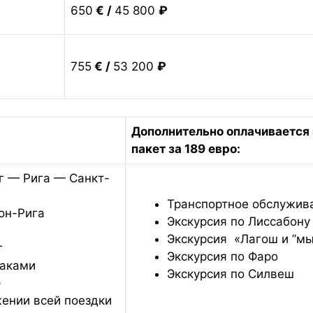
650
€ /
45 800
₽
755
€ /
53 200
₽
Дополнительно оплачивается
пакет за 189 евро:
г — Рига — Санкт-
Транспортное обслужив
он-Рига
Экскурсия по Лиссабону
Экскурсия «Лагош и ”мы
г
Экскурсия по Фаро
раками
Экскурсия по Силвеш
)
ении всей поездки