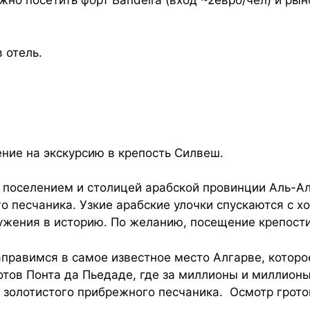
о посетить форт Bandeira (вход ~2евро/чел) и рын
 отель.
ение на экскурсию в крепость Силвеш.
поселением и столицей арабской провинции Аль-Ал
го песчаника. Узкие арабские улочки спускаются с х
жения в историю. По желанию, посещение крепости
правимся в самое известное место Алгарве, которо
тов Понта да Пьедаде, где за миллионы и миллион
золотистого прибрежного песчаника. Осмотр гротов