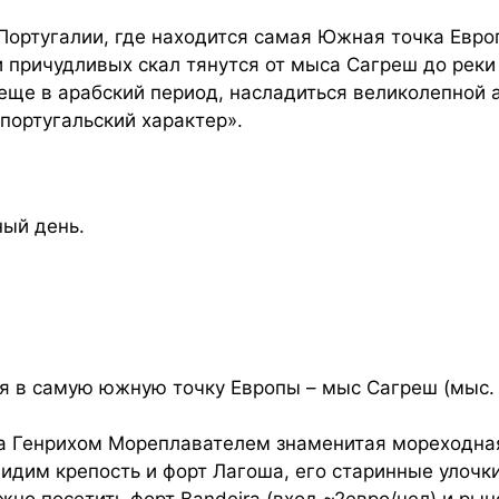
Португалии, где находится самая Южная точка Евро
 причудливых скал тянутся от мыса Сагреш до реки
еще в арабский период, насладиться великолепной а
португальский характер».
ный день.
я в самую южную точку Европы – мыс Сагреш (мыс. 
на Генрихом Мореплавателем знаменитая мореходна
видим крепость и форт Лагоша, его старинные улоч