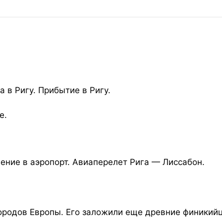
 в Ригу. Прибытие в Ригу.
е.
ние в аэропорт. Авиаперелет Рига — Лиссабон.
ородов Европы. Его заложили еще древние финикий