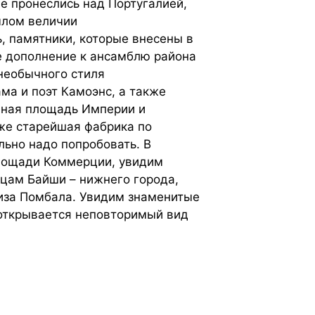
е пронеслись над Португалией,
ылом величии
 памятники, которые внесены в
 дополнение к ансамблю района
необычного стиля
ама и поэт Камоэнс, а также
епная площадь Империи и
же старейшая фабрика по
ьно надо попробовать. В
Площади Коммерции, увидим
цам Байши – нижнего города,
киза Помбала. Увидим знаменитые
 открывается неповторимый вид