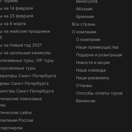
с туризм
Венесуэла
ы на 14 февраля
Абхазия
ы на 23 февраля
Армения
ы на 8 марта
Все страны
ы на майские праздники
О компании
6
О компании
ы на Новый год 2027
Наши преимущества
ы на школьные каникулы
Подарки и розыгрыши
клюзивные туры, VIP туры
Новости и акции
курсионные туры
Наша команда
ераторы Санкт-Петербурга
Наши реквизиты
ирмы Санкт-Петербурга
Отзывы
ентства Санкт-Петербурга
Способы оплаты туров
тические поисковые
Вакансии
емы
тические сайты
омпании России
 партнером