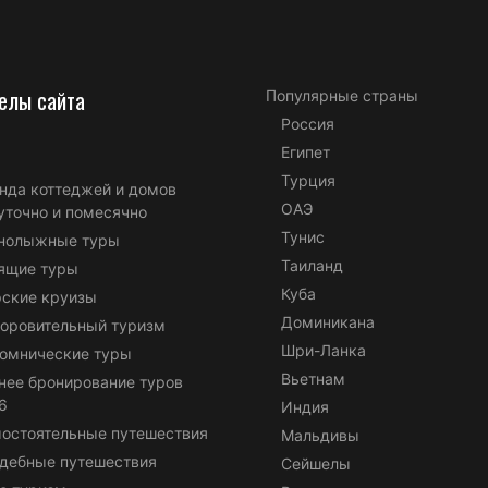
елы сайта
Популярные страны
Россия
Египет
Турция
нда коттеджей и домов
ОАЭ
уточно и помесячно
Тунис
нолыжные туры
Таиланд
ящие туры
Куба
ские круизы
Доминикана
оровительный туризм
Шри-Ланка
омнические туры
Вьетнам
нее бронирование туров
6
Индия
остоятельные путешествия
Мальдивы
дебные путешествия
Сейшелы