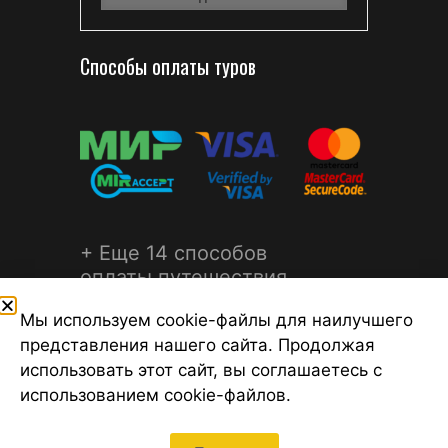
Способы оплаты туров
+ Еще 14 способов
оплаты путешествия
Мы используем cookie-файлы для наилучшего
представления нашего сайта. Продолжая
использовать этот сайт, вы соглашаетесь с
использованием cookie-файлов.
©2026 Турагентство Турсфера - Поиск туров от надежных
туроператоров, официальный сайт турфирмы ТУРСФЕРА -
турагентства во всех районах Санкт-Петербурга