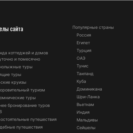
елы сайта
Популярные страны
Россия
Египет
Турция
нда коттеджей и домов
ОАЭ
уточно и помесячно
Тунис
нолыжные туры
Таиланд
ящие туры
Куба
ские круизы
Доминикана
оровительный туризм
Шри-Ланка
омнические туры
Вьетнам
нее бронирование туров
6
Индия
остоятельные путешествия
Мальдивы
дебные путешествия
Сейшелы