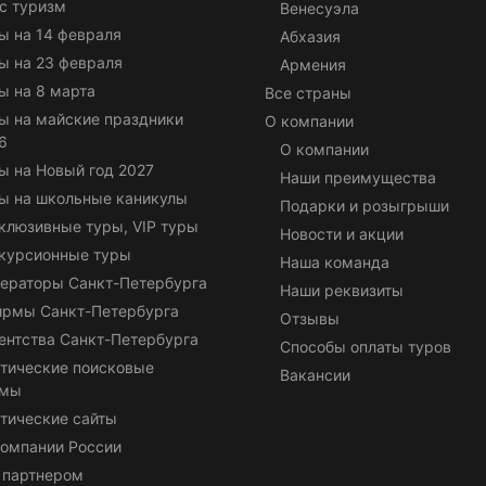
с туризм
Венесуэла
ы на 14 февраля
Абхазия
ы на 23 февраля
Армения
ы на 8 марта
Все страны
ы на майские праздники
О компании
6
О компании
ы на Новый год 2027
Наши преимущества
ы на школьные каникулы
Подарки и розыгрыши
клюзивные туры, VIP туры
Новости и акции
курсионные туры
Наша команда
ераторы Санкт-Петербурга
Наши реквизиты
ирмы Санкт-Петербурга
Отзывы
ентства Санкт-Петербурга
Способы оплаты туров
тические поисковые
Вакансии
емы
тические сайты
омпании России
 партнером