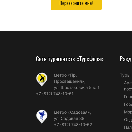
Перезвоните мне!
Сеть турагентств «Турсфера»
Разд
метро «Пр.
Туры
Просвещения»,
Аре
ул. Шостаковича 5 к. 1
пос
+7 (812) 748-10-61
Гор
Гор
Мор
метро «Садовая»,
ул. Садовая 38
Озд
+7 (812) 748-10-62
Пал