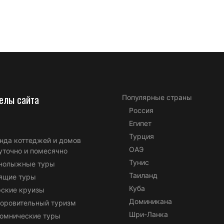
елы сайта
Популярные страны
Россия
Египет
Турция
нда коттеджей и домов
ОАЭ
уточно и помесячно
Тунис
нолыжные туры
Таиланд
ящие туры
Куба
ские круизы
Доминикана
оровительный туризм
Шри-Ланка
омнические туры