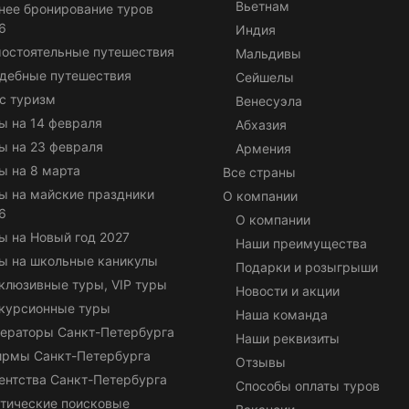
Вьетнам
нее бронирование туров
6
Индия
остоятельные путешествия
Мальдивы
дебные путешествия
Сейшелы
с туризм
Венесуэла
ы на 14 февраля
Абхазия
ы на 23 февраля
Армения
ы на 8 марта
Все страны
ы на майские праздники
О компании
6
О компании
ы на Новый год 2027
Наши преимущества
ы на школьные каникулы
Подарки и розыгрыши
клюзивные туры, VIP туры
Новости и акции
курсионные туры
Наша команда
ераторы Санкт-Петербурга
Наши реквизиты
ирмы Санкт-Петербурга
Отзывы
ентства Санкт-Петербурга
Способы оплаты туров
тические поисковые