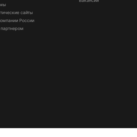
Вакансии
емы
тические сайты
омпании России
 партнером