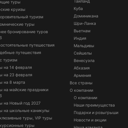
Таиланд
ящие туры
Куба
ские круизы
Доминикана
оровительный туризм
Шри-Ланка
омнические туры
Вьетнам
нее бронирование туров
6
Индия
остоятельные путешествия
Мальдивы
дебные путешествия
Сейшелы
с туризм
Венесуэла
ы на 14 февраля
Абхазия
ы на 23 февраля
Армения
ы на 8 марта
Все страны
ы на майские праздники
О компании
6
О компании
ы на Новый год 2027
Наши преимущества
ы на школьные каникулы
Подарки и розыгрыши
клюзивные туры, VIP туры
Новости и акции
курсионные туры
Наша команда