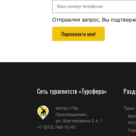
Отправляя запрос, Вы подтвер
Перезвоните мне!
Сеть турагентств «Турсфера»
Разд
метро «Пр.
Туры
Просвещения»,
Аре
ул. Шостаковича 5 к. 1
пос
+7 (812) 748-10-61
Гор