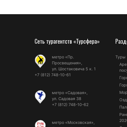
Сеть турагентств «Турсфера»
Разд
метро «Пр.
Туры
Просвещения»,
Аре
ул. Шостаковича 5 к. 1
пос
+7 (812) 748-10-61
Гор
Гор
Мор
метро «Садовая»,
ул. Садовая 38
Озд
+7 (812) 748-10-62
Пал
Ран
202
метро «Московская»,