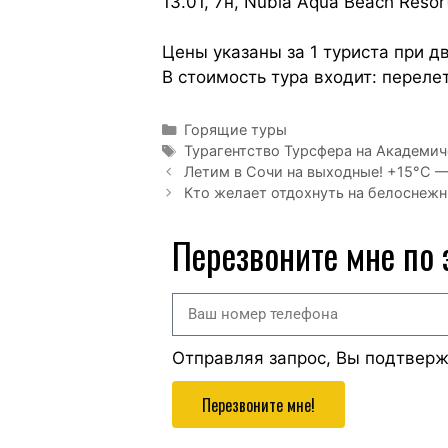
13.01, 7н, Nubia Aqua Beach Reso
Цены указаны за 1 туриста при 
В стоимость тура входит: переле
Горящие туры
Турагентство Турсфера на Академи
Летим в Сочи на выходные! +15°С — 
Кто желает отдохнуть на белоснеж
Перезвоните мне по
Отправляя запрос, Вы подтвер
Перезвоните мне!