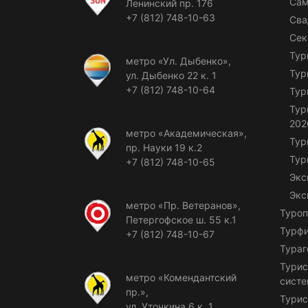
Сам
Ленинский пр. 176
+7 (812) 748-10-63
Сва
Сек
Тур
метро «Ул. Дыбенко»,
Тур
ул. Дыбенко 22 к. 1
+7 (812) 748-10-64
Тур
Тур
202
метро «Академическая»,
Тур
пр. Науки 19 к.2
Тур
+7 (812) 748-10-65
Экс
Экс
метро «Пр. Ветеранов»,
Туроп
Петергофское ш. 55 к.1
Турф
+7 (812) 748-10-67
Тураг
Турис
метро «Комендантский
сист
пр.»,
Турис
ул. Уточкина 6 к. 1