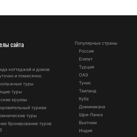
елы сайта
Популярные страны
Россия
Египет
Турция
нда коттеджей и домов
ОАЭ
уточно и помесячно
Тунис
нолыжные туры
Таиланд
ящие туры
Куба
ские круизы
Доминикана
оровительный туризм
Шри-Ланка
омнические туры
Вьетнам
нее бронирование туров
6
Индия