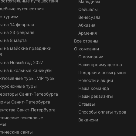
остоятельные путешествия
Мальдивы
дебные путешествия
Сейшелы
с туризм
Венесуэла
ы на 14 февраля
Абхазия
ы на 23 февраля
Армения
ы на 8 марта
Все страны
ы на майские праздники
О компании
6
О компании
ы на Новый год 2027
Наши преимущества
ы на школьные каникулы
Подарки и розыгрыши
клюзивные туры, VIP туры
Новости и акции
курсионные туры
Наша команда
ераторы Санкт-Петербурга
Наши реквизиты
ирмы Санкт-Петербурга
Отзывы
ентства Санкт-Петербурга
Способы оплаты туров
тические поисковые
Вакансии
емы
тические сайты