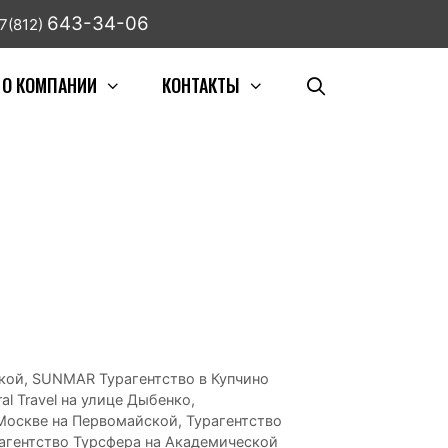
643-34-06
7(812)
О КОМПАНИИ
КОНТАКТЫ
ской
,
SUNMAR Турагентство в Купчино
al Travel на улице Дыбенко
,
 Москве на Первомайской
,
Турагентство
агентство Турсфера на Академической