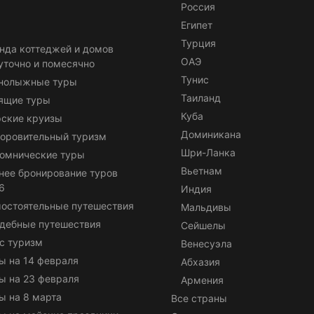
Россия
Египет
Турция
нда коттеджей и домов
ОАЭ
уточно и помесячно
Тунис
нолыжные туры
Таиланд
ящие туры
Куба
ские круизы
Доминикана
оровительный туризм
Шри-Ланка
омнические туры
Вьетнам
нее бронирование туров
6
Индия
остоятельные путешествия
Мальдивы
дебные путешествия
Сейшелы
с туризм
Венесуэла
ы на 14 февраля
Абхазия
ы на 23 февраля
Армения
ы на 8 марта
Все страны