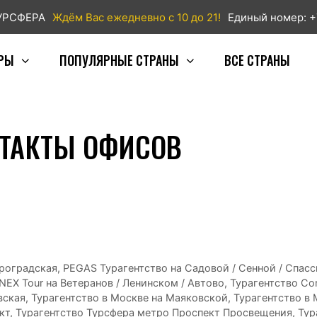
ТУРСФЕРА
Ждём Вас ежедневно с 10 до 21!
Единый номер: +
РЫ
ПОПУЛЯРНЫЕ СТРАНЫ
ВСЕ СТРАНЫ
ТАКТЫ ОФИСОВ
роградская
,
PEGAS Турагентство на Садовой / Сенной / Спас
NEX Tour на Ветеранов / Ленинском / Автово
,
Турагентство Cor
вская
,
Турагентство в Москве на Маяковской
,
Турагентство в
кт
,
Турагентство Турсфера метро Проспект Просвещения
,
Тур