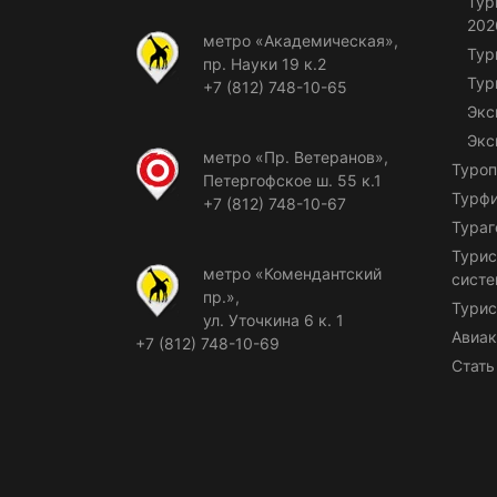
Тур
202
метро «Академическая»,
Тур
пр. Науки 19 к.2
Тур
+7 (812) 748-10-65
Экс
Экс
метро «Пр. Ветеранов»,
Туроп
Петергофское ш. 55 к.1
Турф
+7 (812) 748-10-67
Тураг
Турис
метро «Комендантский
сист
пр.»,
Турис
ул. Уточкина 6 к. 1
Авиак
+7 (812) 748-10-69
Стать