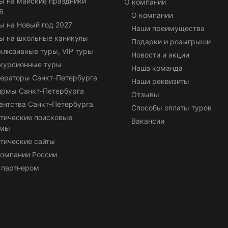
ы на майские праздники
О компании
6
О компании
ы на Новый год 2027
Наши преимущества
ы на школьные каникулы
Подарки и розыгрыши
клюзивные туры, VIP туры
Новости и акции
курсионные туры
Наша команда
ераторы Санкт-Петербурга
Наши реквизиты
ирмы Санкт-Петербурга
Отзывы
ентства Санкт-Петербурга
Способы оплаты туров
тические поисковые
Вакансии
емы
тические сайты
омпании России
 партнером