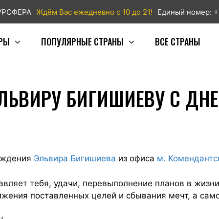
ТУРСФЕРА
Ждём Вас ежедневно с 10 до 21!
Единый номер: +
РЫ
ПОПУЛЯРНЫЕ СТРАНЫ
ВСЕ СТРАНЫ
ЛЬВИРУ БИГИШИЕВУ С ДН
Рождения
Эльвира Бигишиева
из офиса
м. Комендантс
вляет тебя, удачи, перевыполнение планов в жизни
ижения поставленных целей и сбывания мечт, а само