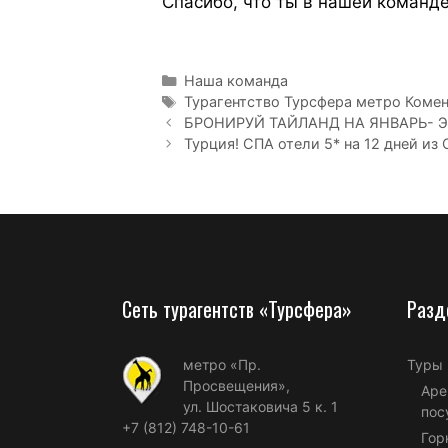
Спасибо, что ты в нашей команде
Наша команда
Турагентство Турсфера метро Коме
БРОНИРУЙ ТАЙЛАНД НА ЯНВАРЬ- Э
Турция! СПА отели 5* на 12 дней из 
Сеть турагентств «Турсфера»
Разд
метро «Пр.
Туры
Просвещения»,
Аре
ул. Шостаковича 5 к. 1
пос
+7 (812) 748-10-61
Гор