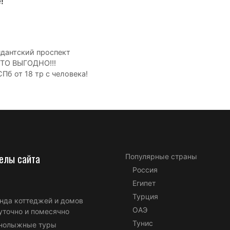
!
ндантский проспект
ТО ВЫГОДНО!!!
СПб от 18 тр с человека!
елы сайта
Популярные страны
Россия
Египет
Турция
нда коттеджей и домов
ОАЭ
уточно и помесячно
Тунис
нолыжные туры