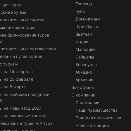
Таиланд
ящие туры
Куба
ские круизы
Доминикана
оровительный туризм
Шри-Ланка
омнические туры
Вьетнам
нее бронирование туров
6
Индия
остоятельные путешествия
Мальдивы
дебные путешествия
Сейшелы
с туризм
Венесуэла
ы на 14 февраля
Абхазия
ы на 23 февраля
Армения
ы на 8 марта
Все страны
ы на майские праздники
О компании
6
О компании
ы на Новый год 2027
Наши преимущества
ы на школьные каникулы
Подарки и розыгрыши
клюзивные туры, VIP туры
Новости и акции
курсионные туры