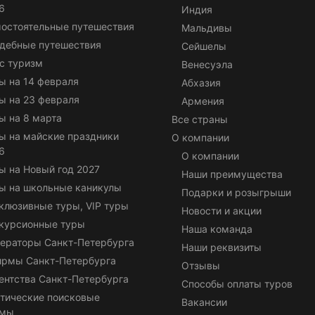
6
Индия
остоятельные путешествия
Мальдивы
дебные путешествия
Сейшелы
с туризм
Венесуэла
ы на 14 февраля
Абхазия
ы на 23 февраля
Армения
ы на 8 марта
Все страны
ы на майские праздники
О компании
6
О компании
ы на Новый год 2027
Наши преимущества
ы на школьные каникулы
Подарки и розыгрыши
клюзивные туры, VIP туры
Новости и акции
курсионные туры
Наша команда
ераторы Санкт-Петербурга
Наши реквизиты
ирмы Санкт-Петербурга
Отзывы
ентства Санкт-Петербурга
Способы оплаты туров
тические поисковые
Вакансии
емы