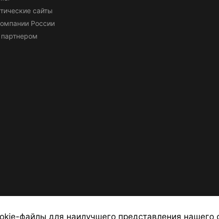
тические сайты
омпании России
 партнером
okie-файлы для наилучшего представления нашего 