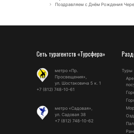
Поздравляем с Днём Рождения Чер
Сеть турагентств «Турсфера»
Разд
метро «Пр.
Туры
Просвещения»,
Аре
ул. Шостаковича 5 к. 1
пос
+7 (812) 748-10-61
Гор
Гор
Мор
метро «Садовая»,
ул. Садовая 38
Озд
+7 (812) 748-10-62
Пал
Ран