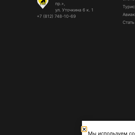
пр.»,
Турис
ул. Уточкина 6 к. 1
Авиак
+7 (812) 748-10-69
Стать
Мы используем co