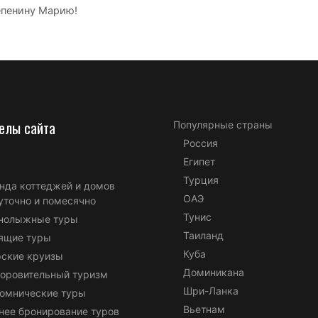
епенину Марию!
елы сайта
Популярные страны
Россия
Египет
Турция
нда коттеджей и домов
ОАЭ
уточно и помесячно
Тунис
нолыжные туры
Таиланд
ящие туры
Куба
ские круизы
Доминикана
оровительный туризм
Шри-Ланка
омнические туры
Вьетнам
нее бронирование туров