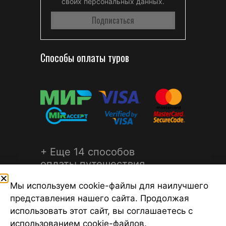
своих персональных данных.
Способы оплаты туров
+ Еще 14 способов
оплаты путешествия
Мы используем cookie-файлы для наилучшего
представления нашего сайта. Продолжая
использовать этот сайт, вы соглашаетесь с
использованием cookie-файлов.
©2026 Турагентство Турсфера - Поиск туров от надежных