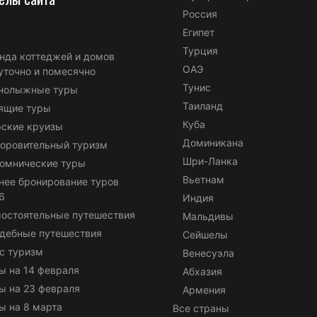
Россия
Египет
Турция
нда коттеджей и домов
ОАЭ
уточно и помесячно
Тунис
нолыжные туры
Таиланд
ящие туры
Куба
ские круизы
Доминикана
оровительный туризм
Шри-Ланка
омнические туры
Вьетнам
нее бронирование туров
6
Индия
остоятельные путешествия
Мальдивы
дебные путешествия
Сейшелы
с туризм
Венесуэла
ы на 14 февраля
Абхазия
ы на 23 февраля
Армения
ы на 8 марта
Все страны