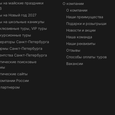
ы на майские праздники
О компании
6
О компании
ы на Новый год 2027
Наши преимущества
ы на школьные каникулы
Подарки и розыгрыши
клюзивные туры, VIP туры
Новости и акции
курсионные туры
Наша команда
ераторы Санкт-Петербурга
Наши реквизиты
ирмы Санкт-Петербурга
Отзывы
ентства Санкт-Петербурга
Способы оплаты туров
тические поисковые
Вакансии
емы
тические сайты
омпании России
 партнером