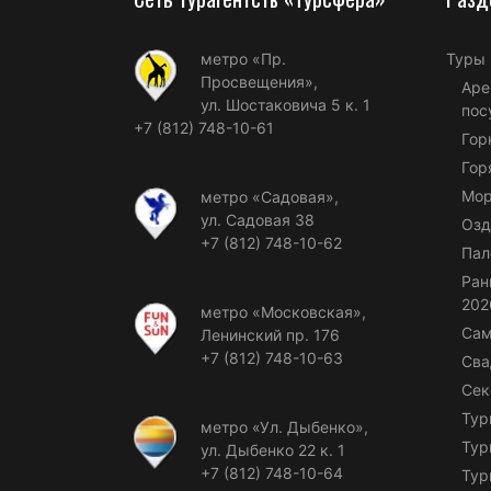
метро «Пр.
Туры
Просвещения»,
Аре
ул. Шостаковича 5 к. 1
пос
+7 (812) 748-10-61
Гор
Гор
Мор
метро «Садовая»,
ул. Садовая 38
Озд
+7 (812) 748-10-62
Пал
Ран
202
метро «Московская»,
Сам
Ленинский пр. 176
+7 (812) 748-10-63
Сва
Сек
Тур
метро «Ул. Дыбенко»,
Тур
ул. Дыбенко 22 к. 1
+7 (812) 748-10-64
Тур