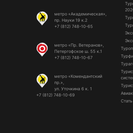
Тур
202
метро «Академическая»,
Тур
пр. Науки 19 к.2
Тур
+7 (812) 748-10-65
Экс
Экс
метро «Пр. Ветеранов»,
Туроп
Петергофское ш. 55 к.1
Турф
+7 (812) 748-10-67
Тураг
Турис
метро «Комендантский
сист
пр.»,
Турис
ул. Уточкина 6 к. 1
Авиак
+7 (812) 748-10-69
Стать