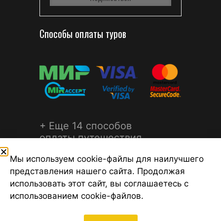
Способы оплаты туров
+ Еще 14 способов
оплаты путешествия
Мы используем cookie-файлы для наилучшего
представления нашего сайта. Продолжая
использовать этот сайт, вы соглашаетесь с
использованием cookie-файлов.
©2026 Турагентство Турсфера - Поиск туров от надежных
туроператоров, официальный сайт турфирмы ТУРСФЕРА -
турагентства во всех районах Санкт-Петербурга