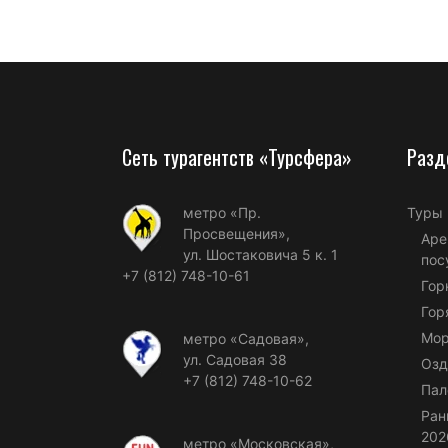
Сеть турагентств «Турсфера»
Разд
метро «Пр.
Туры
Просвещения»,
Аре
ул. Шостаковича 5 к. 1
пос
+7 (812) 748-10-61
Гор
Гор
Мор
метро «Садовая»,
ул. Садовая 38
Озд
+7 (812) 748-10-62
Пал
Ран
202
метро «Московская»,