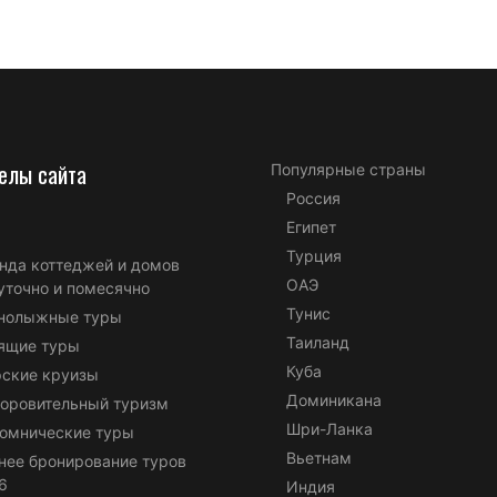
елы сайта
Популярные страны
Россия
Египет
Турция
нда коттеджей и домов
ОАЭ
уточно и помесячно
Тунис
нолыжные туры
Таиланд
ящие туры
Куба
ские круизы
Доминикана
оровительный туризм
Шри-Ланка
омнические туры
Вьетнам
нее бронирование туров
6
Индия