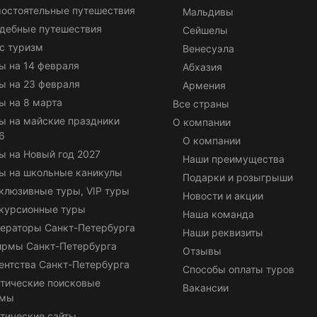
остоятельные путешествия
Мальдивы
дебные путешествия
Сейшелы
с туризм
Венесуэла
ы на 14 февраля
Абхазия
ы на 23 февраля
Армения
ы на 8 марта
Все страны
ы на майские праздники
О компании
6
О компании
ы на Новый год 2027
Наши преимущества
ы на школьные каникулы
Подарки и розыгрыши
клюзивные туры, VIP туры
Новости и акции
курсионные туры
Наша команда
ераторы Санкт-Петербурга
Наши реквизиты
ирмы Санкт-Петербурга
Отзывы
ентства Санкт-Петербурга
Способы оплаты туров
тические поисковые
Вакансии
емы
тические сайты