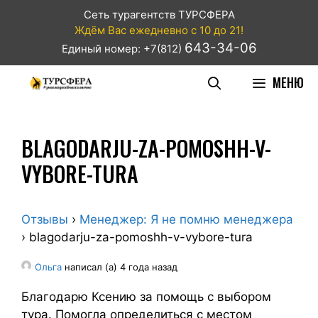
Сеть турагентств ТУРСФЕРА
Ждём Вас ежедневно с 10 до 21!
643-34-06
Единый номер: +7(812)
МЕНЮ
BLAGODARJU-ZA-POMOSHH-V-
VYBORE-TURA
Отзывы
›
Менеджер: Я не помню менеджера
›
blagodarju-za-pomoshh-v-vybore-tura
Oльга
написал (а) 4 года назад
Благодарю Ксению за помощь с выбором
тура. Помогла определиться с местом