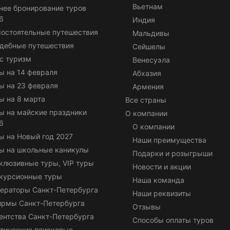
Вьетнам
нее бронирование туров
6
Индия
остоятельные путешествия
Мальдивы
дебные путешествия
Сейшелы
с туризм
Венесуэла
ы на 14 февраля
Абхазия
ы на 23 февраля
Армения
ы на 8 марта
Все страны
ы на майские праздники
О компании
6
О компании
ы на Новый год 2027
Наши преимущества
ы на школьные каникулы
Подарки и розыгрыши
клюзивные туры, VIP туры
Новости и акции
курсионные туры
Наша команда
ераторы Санкт-Петербурга
Наши реквизиты
ирмы Санкт-Петербурга
Отзывы
ентства Санкт-Петербурга
Способы оплаты туров
тические поисковые