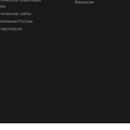
Вакансии
емы
тические сайты
омпании России
 партнером