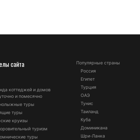
елы сайта
Популярные страны
Россия
Египет
Турция
нда коттеджей и домов
ОАЭ
уточно и помесячно
Тунис
нолыжные туры
Таиланд
ящие туры
Куба
ские круизы
Доминикана
оровительный туризм
Шри-Ланка
омнические туры