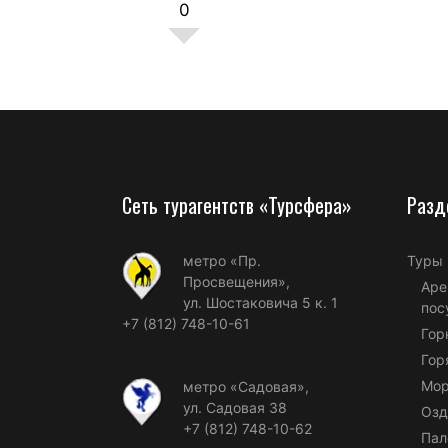
0
Сеть турагентств «Турсфера»
Разд
метро «Пр.
Туры
Просвещения»,
Аре
ул. Шостаковича 5 к. 1
пос
+7 (812) 748-10-61
Гор
Гор
Мор
метро «Садовая»,
ул. Садовая 38
Озд
+7 (812) 748-10-62
Пал