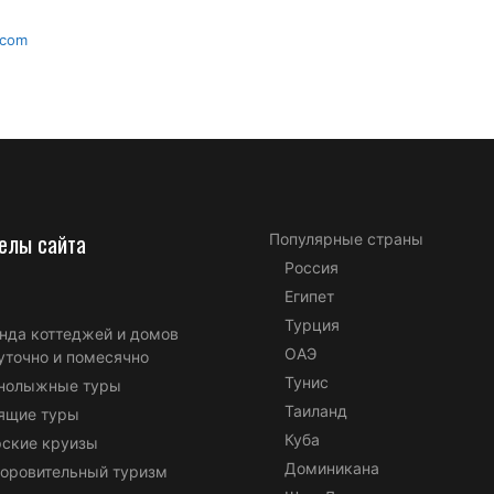
.com
елы сайта
Популярные страны
Россия
Египет
Турция
нда коттеджей и домов
ОАЭ
уточно и помесячно
Тунис
нолыжные туры
Таиланд
ящие туры
Куба
ские круизы
Доминикана
оровительный туризм