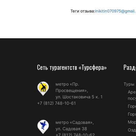
Теги отзыва:
inikitin070975@gmail
Сеть турагентств «Турсфера»
Разд
метро «Пр.
Туры
Просвещения»,
Аре
ул. Шостаковича 5 к. 1
пос
+7 (812) 748-10-61
Гор
Гор
Мор
метро «Садовая»,
ул. Садовая 38
Озд
+7 (812) 748-10-62