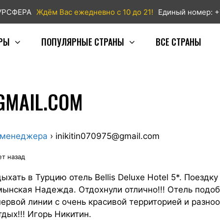
ТУРСФЕРА
Ждём Вас ежедневно с 10 до 21!
Единый номер: +
РЫ
ПОПУЛЯРНЫЕ СТРАНЫ
ВСЕ СТРАНЫ
GMAIL.COM
 менеджера
›
inikitin070975@gmail.com
ет назад
ыхать в Турцию отель Bellis Deluxe Hotel 5*. Поезд
ынская Надежда. Отдохнули отлично!!! Отель подоб
ервой линии с очень красивой территорией и разн
дых!!! Игорь Никитин.