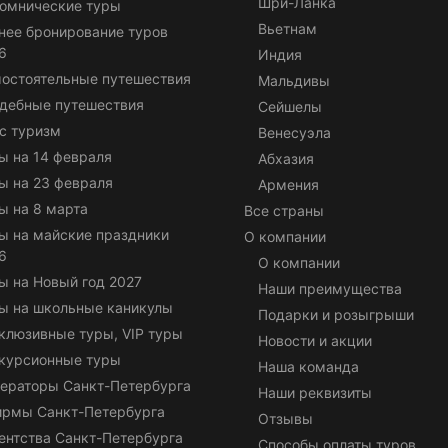
Шри-Ланка
омнические туры
Вьетнам
нее бронирование туров
6
Индия
остоятельные путешествия
Мальдивы
дебные путешествия
Сейшелы
с туризм
Венесуэла
ы на 14 февраля
Абхазия
ы на 23 февраля
Армения
ы на 8 марта
Все страны
ы на майские праздники
О компании
6
О компании
ы на Новый год 2027
Наши преимущества
ы на школьные каникулы
Подарки и розыгрыши
клюзивные туры, VIP туры
Новости и акции
курсионные туры
Наша команда
ераторы Санкт-Петербурга
Наши реквизиты
ирмы Санкт-Петербурга
Отзывы
ентства Санкт-Петербурга
Способы оплаты туров