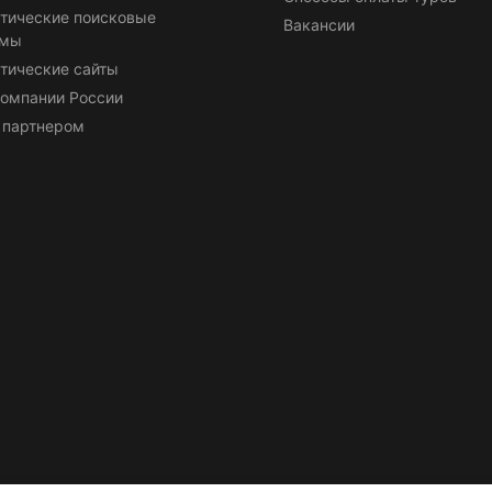
тические поисковые
Вакансии
емы
тические сайты
омпании России
 партнером