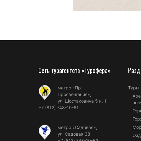
Сеть турагентств «Турсфера»
Разд
метро «Пр.
Туры
Просвещения»,
Аре
ул. Шостаковича 5 к. 1
пос
+7 (812) 748-10-61
Гор
Гор
Мор
метро «Садовая»,
ул. Садовая 38
Озд
+7 (812) 748-10-62