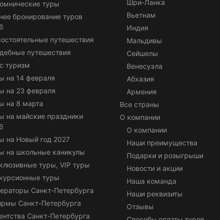
Шри-Ланка
омнические туры
Вьетнам
нее бронирование туров
6
Индия
остоятельные путешествия
Мальдивы
дебные путешествия
Сейшелы
с туризм
Венесуэла
ы на 14 февраля
Абхазия
ы на 23 февраля
Армения
ы на 8 марта
Все страны
ы на майские праздники
О компании
6
О компании
ы на Новый год 2027
Наши преимущества
ы на школьные каникулы
Подарки и розыгрыши
клюзивные туры, VIP туры
Новости и акции
курсионные туры
Наша команда
ераторы Санкт-Петербурга
Наши реквизиты
ирмы Санкт-Петербурга
Отзывы
ентства Санкт-Петербурга
Способы оплаты туров