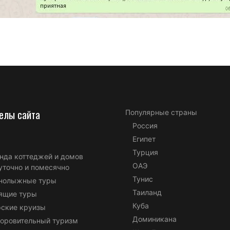
елы сайта
Популярные страны
Россия
Египет
Турция
нда коттеджей и домов
ОАЭ
уточно и помесячно
Тунис
нолыжные туры
Таиланд
ящие туры
Куба
ские круизы
Доминикана
оровительный туризм