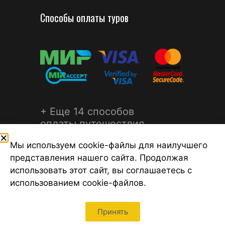
Способы оплаты туров
+ Еще 14 способов
оплаты путешествия
Мы используем cookie-файлы для наилучшего
представления нашего сайта. Продолжая
использовать этот сайт, вы соглашаетесь с
использованием cookie-файлов.
©2026 Турагентство Турсфера - Поиск туров от надежных
туроператоров, официальный сайт турфирмы ТУРСФЕРА -
турагентства во всех районах Санкт-Петербурга
Принять