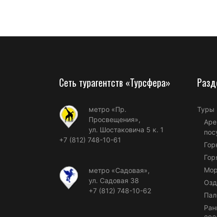
Сеть турагентств «Турсфера»
Разд
метро «Пр.
Туры
Просвещения»,
Аре
ул. Шостаковича 5 к. 1
пос
+7 (812) 748-10-61
Гор
Гор
Мор
метро «Садовая»,
ул. Садовая 38
Озд
+7 (812) 748-10-62
Пал
Ран