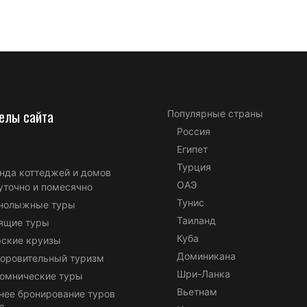
елы сайта
Популярные страны
Россия
Египет
Турция
нда коттеджей и домов
ОАЭ
уточно и помесячно
Тунис
нолыжные туры
Таиланд
ящие туры
Куба
ские круизы
Доминикана
оровительный туризм
Шри-Ланка
омнические туры
Вьетнам
нее бронирование туров