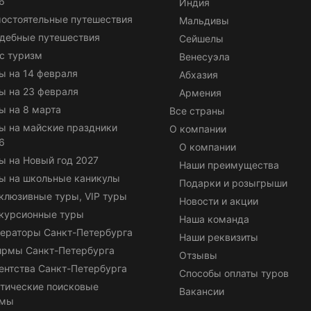
6
Индия
остоятельные путешествия
Мальдивы
дебные путешествия
Сейшелы
с туризм
Венесуэла
ы на 14 февраля
Абхазия
ы на 23 февраля
Армения
ы на 8 марта
Все страны
ы на майские праздники
О компании
6
О компании
ы на Новый год 2027
Наши преимущества
ы на школьные каникулы
Подарки и розыгрыши
клюзивные туры, VIP туры
Новости и акции
курсионные туры
Наша команда
ераторы Санкт-Петербурга
Наши реквизиты
ирмы Санкт-Петербурга
Отзывы
ентства Санкт-Петербурга
Способы оплаты туров
тические поисковые
Вакансии
емы