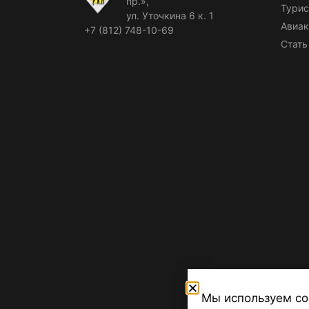
пр.»,
Турис
ул. Уточкина 6 к. 1
Авиак
+7 (812) 748-10-69
Стать
Мы используем co