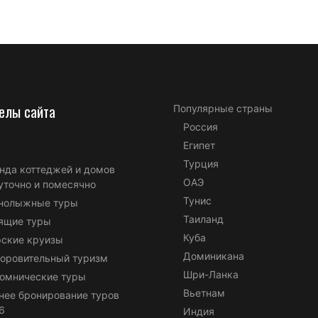
елы сайта
Популярные страны
Россия
Египет
Турция
нда коттеджей и домов
ОАЭ
уточно и помесячно
Тунис
нолыжные туры
Таиланд
ящие туры
Куба
ские круизы
Доминикана
оровительный туризм
Шри-Ланка
омнические туры
Вьетнам
нее бронирование туров
6
Индия