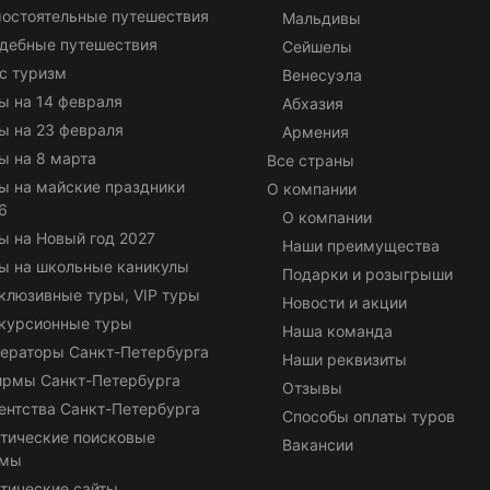
остоятельные путешествия
Мальдивы
дебные путешествия
Сейшелы
с туризм
Венесуэла
ы на 14 февраля
Абхазия
ы на 23 февраля
Армения
ы на 8 марта
Все страны
ы на майские праздники
О компании
6
О компании
ы на Новый год 2027
Наши преимущества
ы на школьные каникулы
Подарки и розыгрыши
клюзивные туры, VIP туры
Новости и акции
курсионные туры
Наша команда
ераторы Санкт-Петербурга
Наши реквизиты
ирмы Санкт-Петербурга
Отзывы
ентства Санкт-Петербурга
Способы оплаты туров
тические поисковые
Вакансии
емы
тические сайты