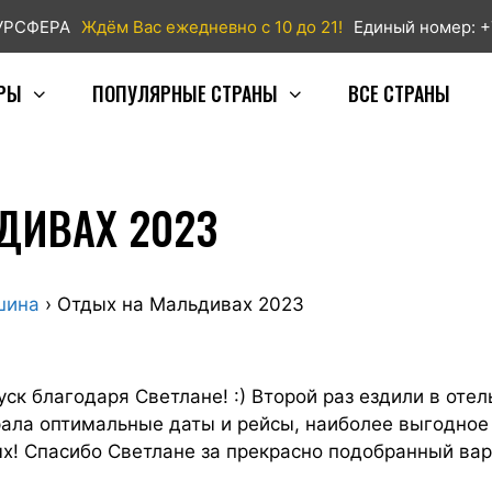
ТУРСФЕРА
Ждём Вас ежедневно с 10 до 21!
Единый номер: +
РЫ
ПОПУЛЯРНЫЕ СТРАНЫ
ВСЕ СТРАНЫ
ДИВАХ 2023
шина
›
Отдых на Мальдивах 2023
ск благодаря Светлане! :) Второй раз ездили в оте
рала оптимальные даты и рейсы, наиболее выгодно
х! Спасибо Светлане за прекрасно подобранный ва