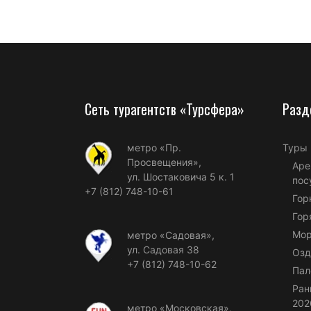
Сеть турагентств «Турсфера»
Разд
метро «Пр.
Туры
Просвещения»,
Аре
ул. Шостаковича 5 к. 1
пос
+7 (812) 748-10-61
Гор
Гор
Мор
метро «Садовая»,
ул. Садовая 38
Озд
+7 (812) 748-10-62
Пал
Ран
202
метро «Московская»,