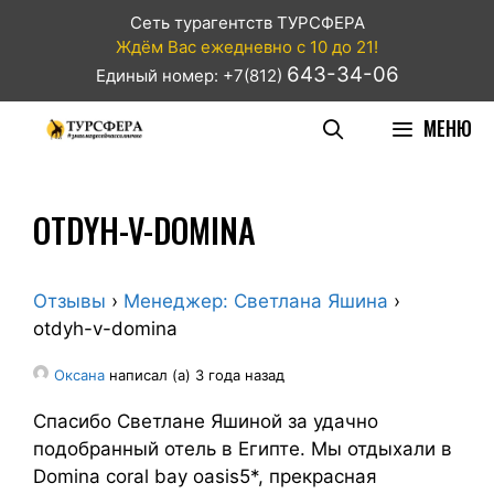
Сеть турагентств ТУРСФЕРА
Ждём Вас ежедневно с 10 до 21!
643-34-06
Единый номер: +7(812)
МЕНЮ
OTDYH-V-DOMINA
Отзывы
›
Менеджер: Светлана Яшина
›
otdyh-v-domina
Оксана
написал (а) 3 года назад
Спасибо Светлане Яшиной за удачно
подобранный отель в Египте. Мы отдыхали в
Domina coral bay oasis5*, прекрасная