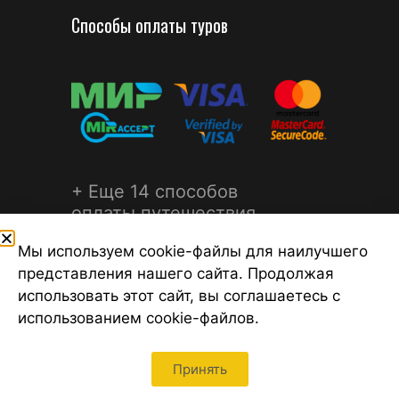
Способы оплаты туров
+ Еще 14 способов
оплаты путешествия
Мы используем cookie-файлы для наилучшего
представления нашего сайта. Продолжая
использовать этот сайт, вы соглашаетесь с
использованием cookie-файлов.
©2026 Турагентство Турсфера - Поиск туров от надежных
туроператоров, официальный сайт турфирмы ТУРСФЕРА -
турагентства во всех районах Санкт-Петербурга
Принять