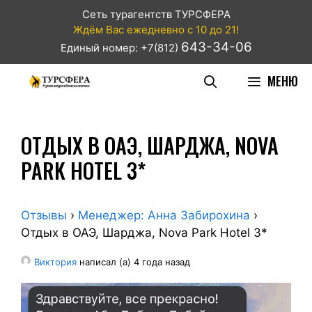
Сеть турагентств ТУРСФЕРА
Ждём Вас ежедневно с 10 до 21!
643-34-06
Единый номер: +7(812)
МЕНЮ
ОТДЫХ В ОАЭ, ШАРДЖА, NOVA
PARK HOTEL 3*
Отзывы
›
Менеджер: Анна Забирохина
›
Отдых в ОАЭ, Шарджа, Nova Park Hotel 3*
Виктория
написал (а) 4 года назад