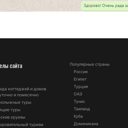
елы сайта
Популярные страны
Россия
Египет
Турция
нда коттеджей и домов
ОАЭ
уточно и помесячно
Тунис
нолыжные туры
Таиланд
ящие туры
Куба
ские круизы
Доминикана
оровительный туризм