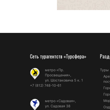
Сеть турагентств «Турсфера»
Разд
метро «Пр.
Туры
Просвещения»,
Аре
ул. Шостаковича 5 к. 1
пос
+7 (812) 748-10-61
Гор
Гор
Мор
метро «Садовая»,
ул. Садовая 38
Озд