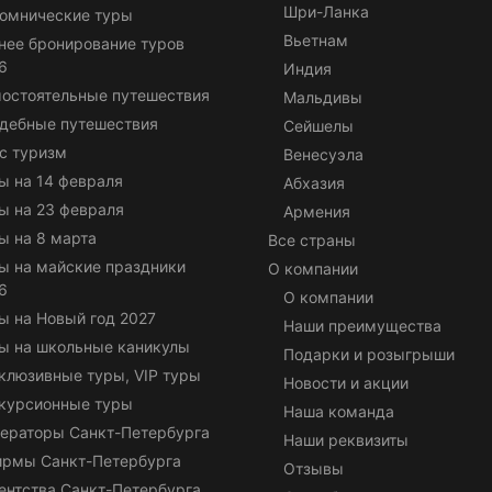
Шри-Ланка
омнические туры
Вьетнам
нее бронирование туров
6
Индия
остоятельные путешествия
Мальдивы
дебные путешествия
Сейшелы
с туризм
Венесуэла
ы на 14 февраля
Абхазия
ы на 23 февраля
Армения
ы на 8 марта
Все страны
ы на майские праздники
О компании
6
О компании
ы на Новый год 2027
Наши преимущества
ы на школьные каникулы
Подарки и розыгрыши
клюзивные туры, VIP туры
Новости и акции
курсионные туры
Наша команда
ераторы Санкт-Петербурга
Наши реквизиты
ирмы Санкт-Петербурга
Отзывы
ентства Санкт-Петербурга