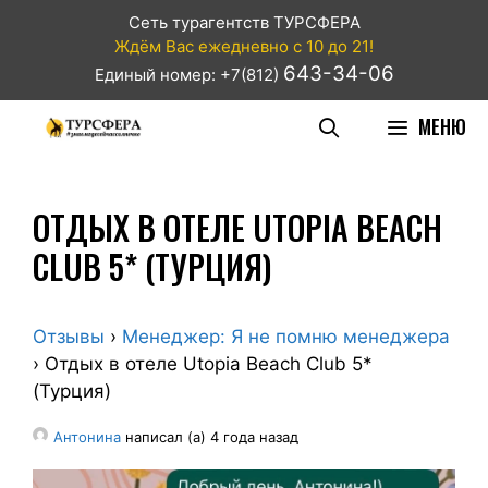
Сеть турагентств ТУРСФЕРА
Ждём Вас ежедневно с 10 до 21!
643-34-06
Единый номер: +7(812)
МЕНЮ
ОТДЫХ В ОТЕЛЕ UTOPIA BEACH
CLUB 5* (ТУРЦИЯ)
Отзывы
›
Менеджер: Я не помню менеджера
›
Отдых в отеле Utopia Beach Club 5*
(Турция)
Антонина
написал (а) 4 года назад