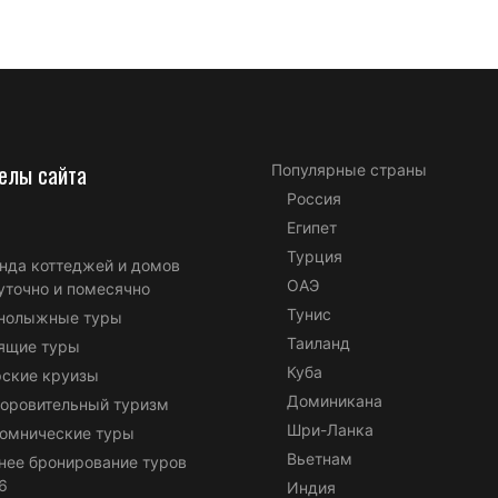
елы сайта
Популярные страны
Россия
Египет
Турция
нда коттеджей и домов
ОАЭ
уточно и помесячно
Тунис
нолыжные туры
Таиланд
ящие туры
Куба
ские круизы
Доминикана
оровительный туризм
Шри-Ланка
омнические туры
Вьетнам
нее бронирование туров
6
Индия