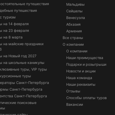
остоятельные путешествия
Мальдивы
дебные путешествия
Сейшелы
с туризм
Венесуэла
ы на 14 февраля
Абхазия
ы на 23 февраля
Армения
ы на 8 марта
Все страны
ы на майские праздники
О компании
6
О компании
ы на Новый год 2027
Наши преимущества
ы на школьные каникулы
Подарки и розыгрыши
клюзивные туры, VIP туры
Новости и акции
курсионные туры
Наша команда
ераторы Санкт-Петербурга
Наши реквизиты
ирмы Санкт-Петербурга
Отзывы
ентства Санкт-Петербурга
Способы оплаты туров
тические поисковые
Вакансии
емы
тические сайты