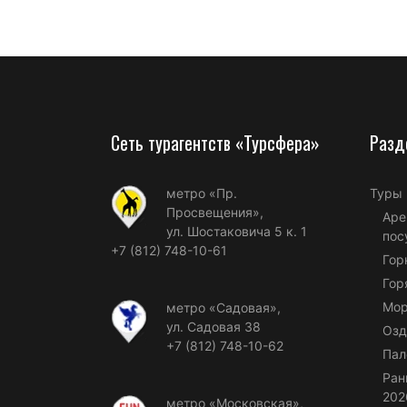
Сеть турагентств «Турсфера»
Разд
метро «Пр.
Туры
Просвещения»,
Аре
ул. Шостаковича 5 к. 1
пос
+7 (812) 748-10-61
Гор
Гор
Мор
метро «Садовая»,
ул. Садовая 38
Озд
+7 (812) 748-10-62
Пал
Ран
202
метро «Московская»,