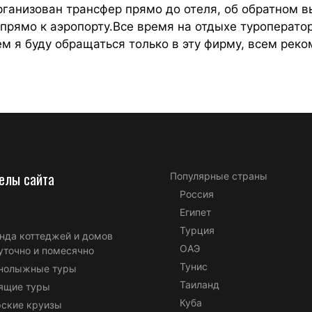
рганизован трансфер прямо до отеля, об обратном 
 прямо к аэропорту.Все время на отдыхе туроперато
м я буду обращаться только в эту фирму, всем рек
елы сайта
Популярные страны
Россия
Египет
Турция
нда коттеджей и домов
ОАЭ
уточно и помесячно
Тунис
нолыжные туры
Таиланд
ящие туры
Куба
ские круизы