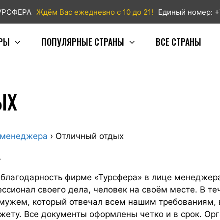
ТУРСФЕРА
Ждём Вас ежедневно с 10 до 21!
Единый номер: +
РЫ
ПОПУЛЯРНЫЕ СТРАНЫ
ВСЕ СТРАНЫ
ЫХ
 менеджера
›
Отличный отдых
д
 благодарность фирме «Турсфера» в лице менеджер
ссионал своего дела, человек на своём месте. В те
 мужем, который отвечал всем нашим требованиям, 
ету. Все документы оформлены четко и в срок. Ор