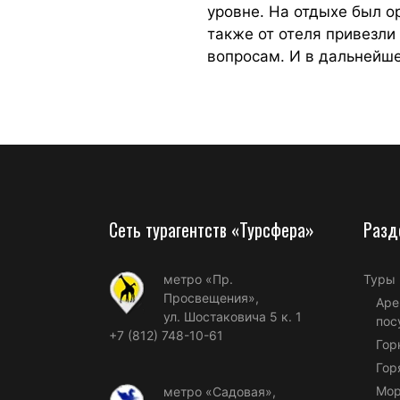
уровне. На отдыхе был о
также от отеля привезли
вопросам. И в дальнейше
Сеть турагентств «Турсфера»
Разд
метро «Пр.
Туры
Просвещения»,
Аре
ул. Шостаковича 5 к. 1
пос
+7 (812) 748-10-61
Гор
Гор
Мор
метро «Садовая»,