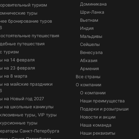
Доминикана
оровительный туризм
Шри-Ланка
омнические туры
Вьетнам
нее бронирование туров
6
Индия
остоятельные путешествия
Мальдивы
дебные путешествия
Сейшелы
с туризм
Венесуэла
ы на 14 февраля
Абхазия
ы на 23 февраля
Армения
ы на 8 марта
Все страны
ы на майские праздники
О компании
6
О компании
ы на Новый год 2027
Наши преимущества
ы на школьные каникулы
Подарки и розыгрыши
клюзивные туры, VIP туры
Новости и акции
курсионные туры
Наша команда
ераторы Санкт-Петербурга
Наши реквизиты
ирмы Санкт-Петербурга