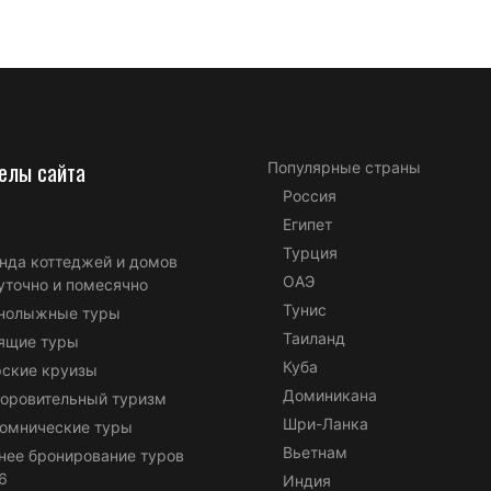
елы сайта
Популярные страны
Россия
Египет
Турция
нда коттеджей и домов
ОАЭ
уточно и помесячно
Тунис
нолыжные туры
Таиланд
ящие туры
Куба
ские круизы
Доминикана
оровительный туризм
Шри-Ланка
омнические туры
Вьетнам
нее бронирование туров
6
Индия