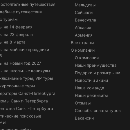
остоятельные путешествия
Мальдивы
дебные путешествия
Сейшелы
с туризм
Венесуэла
ы на 14 февраля
Абхазия
ы на 23 февраля
Армения
ы на 8 марта
Все страны
ы на майские праздники
О компании
6
О компании
ы на Новый год 2027
Наши преимущества
ы на школьные каникулы
Подарки и розыгрыши
клюзивные туры, VIP туры
Новости и акции
курсионные туры
Наша команда
ераторы Санкт-Петербурга
Наши реквизиты
ирмы Санкт-Петербурга
Отзывы
ентства Санкт-Петербурга
Способы оплаты туров
тические поисковые
Вакансии
емы
тические сайты