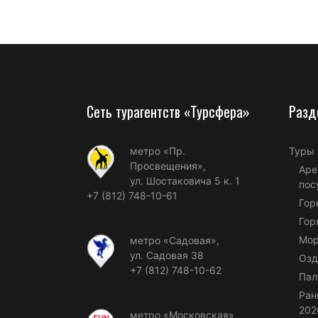
Сеть турагентств «Турсфера»
Разд
метро «Пр.
Туры
Просвещения»,
Аре
ул. Шостаковича 5 к. 1
пос
+7 (812) 748-10-61
Гор
Гор
Мор
метро «Садовая»,
ул. Садовая 38
Озд
+7 (812) 748-10-62
Пал
Ран
202
метро «Московская»,