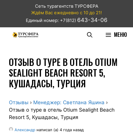
Сеть турагентств ТУРСФЕРА
Ждём Вас ежедневно с 10 до 21!
643-34-06
Единый номер: +7(812)
МЕНЮ
ОТЗЫВ О ТУРЕ В ОТЕЛЬ OTIUM
SEALIGHT BEACH RESORT 5,
КУШАДАСЫ, ТУРЦИЯ
Отзывы
›
Менеджер: Светлана Яшина
›
Отзыв о туре в отель Otium Sealight Beach
Resort 5, Кушадасы, Турция
Александр
написал (а) 4 года назад