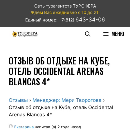
Сеть турагентств ТУРСФЕРА
Ждём Вас ежедневно с 10 до 21!
643-34-06
Единый номер: +7(812)
МЕНЮ
ОТЗЫВ ОБ ОТДЫХЕ НА КУБЕ,
ОТЕЛЬ OCCIDENTAL ARENAS
BLANCAS 4*
Отзывы
›
Менеджер: Мери Творогова
›
Отзыв об отдыхе на Кубе, отель Occidental
Arenas Blancas 4*
Екатерина
написал (а) 2 года назад