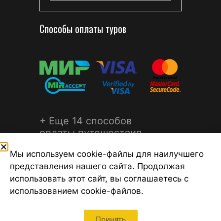
Способы оплаты туров
+ Еще 14 способов
оплаты путешествия
Мы используем cookie-файлы для наилучшего
представления нашего сайта. Продолжая
использовать этот сайт, вы соглашаетесь с
использованием cookie-файлов.
©2026 Турагентство Турсфера - Поиск туров от надежных
туроператоров, официальный сайт турфирмы ТУРСФЕРА -
турагентства во всех районах Санкт-Петербурга
Принять