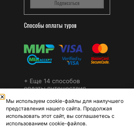
Способы оплаты туров
+ Еще 14 способов
оплаты путешествия
Мы используем cookie-файлы для наилучшего
представления нашего сайта. Продолжая
использовать этот сайт, вы соглашаетесь с
использованием cookie-файлов.
©2026 Турагентство Турсфера - Поиск туров от надежных
туроператоров, официальный сайт турфирмы ТУРСФЕРА -