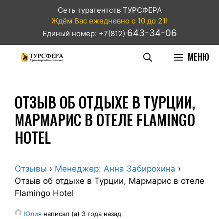
Сеть турагентств ТУРСФЕРА
Ждём Вас ежедневно с 10 до 21!
643-34-06
Единый номер: +7(812)
МЕНЮ
ОТЗЫВ ОБ ОТДЫХЕ В ТУРЦИИ,
МАРМАРИС В ОТЕЛЕ FLAMINGO
HOTEL
Отзывы
›
Менеджер: Анна Забирохина
›
Отзыв об отдыхе в Турции, Мармарис в отеле
Flamingo Hotel
Юлия
написал (а) 3 года назад