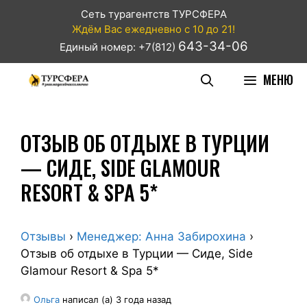
Сеть турагентств ТУРСФЕРА
Ждём Вас ежедневно с 10 до 21!
643-34-06
Единый номер: +7(812)
МЕНЮ
ОТЗЫВ ОБ ОТДЫХЕ В ТУРЦИИ
— СИДЕ, SIDE GLAMOUR
RESORT & SPA 5*
Отзывы
›
Менеджер: Анна Забирохина
›
Отзыв об отдыхе в Турции — Сиде, Side
Glamour Resort & Spa 5*
Ольга
написал (а) 3 года назад