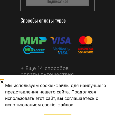
Способы оплаты туров
+ Еще 14 способов
оплаты путешествия
Мы используем cookie-файлы для наилучшего
представления нашего сайта. Продолжая
использовать этот сайт, вы соглашаетесь с
использованием cookie-файлов.
©2026 Турагентство Турсфера - Поиск туров от надежных
туроператоров, официальный сайт турфирмы ТУРСФЕРА -