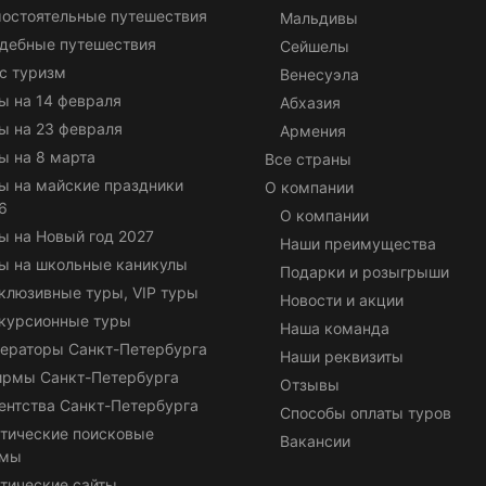
остоятельные путешествия
Мальдивы
дебные путешествия
Сейшелы
с туризм
Венесуэла
ы на 14 февраля
Абхазия
ы на 23 февраля
Армения
ы на 8 марта
Все страны
ы на майские праздники
О компании
6
О компании
ы на Новый год 2027
Наши преимущества
ы на школьные каникулы
Подарки и розыгрыши
клюзивные туры, VIP туры
Новости и акции
курсионные туры
Наша команда
ераторы Санкт-Петербурга
Наши реквизиты
ирмы Санкт-Петербурга
Отзывы
ентства Санкт-Петербурга
Способы оплаты туров
тические поисковые
Вакансии
емы
тические сайты