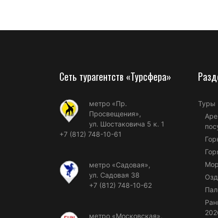
Сеть турагентств «Турсфера»
Разд
метро «Пр.
Туры
Просвещения»,
Аре
ул. Шостаковича 5 к. 1
пос
+7 (812) 748-10-61
Гор
Гор
Мор
метро «Садовая»,
ул. Садовая 38
Озд
+7 (812) 748-10-62
Пал
Ран
202
метро «Московская»,