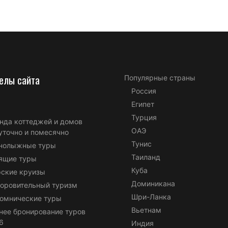
елы сайта
Популярные страны
Россия
Египет
Турция
нда коттеджей и домов
ОАЭ
уточно и помесячно
Тунис
нолыжные туры
Таиланд
ящие туры
Куба
ские круизы
Доминикана
оровительный туризм
Шри-Ланка
омнические туры
Вьетнам
нее бронирование туров
6
Индия