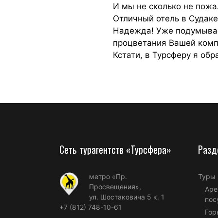
И мы не сколько не пожа
Отличный отель в Судаке
Надежда! Уже подумываем
процветания Вашей компа
Кстати, в Турсферу я обр
Сеть турагентств «Турсфера»
Разд
метро «Пр.
Туры
Просвещения»,
Аре
ул. Шостаковича 5 к. 1
пос
+7 (812) 748-10-61
Гор