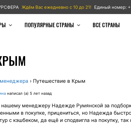
ТУРСФЕРА
Ждём Вас ежедневно с 10 до 21!
Единый номер: +
РЫ
ПОПУЛЯРНЫЕ СТРАНЫ
ВСЕ СТРАНЫ
 КРЫМ
 менеджера
›
Путешествие в Крым
ина
написал (а) 5 лет назад
 нашему менеджеру Надежде Румянской за подборку
ренными в покупке, прицениться, но Надежда быстр
ур с кэшбеком, да ещё и сподвигла на покупку, так