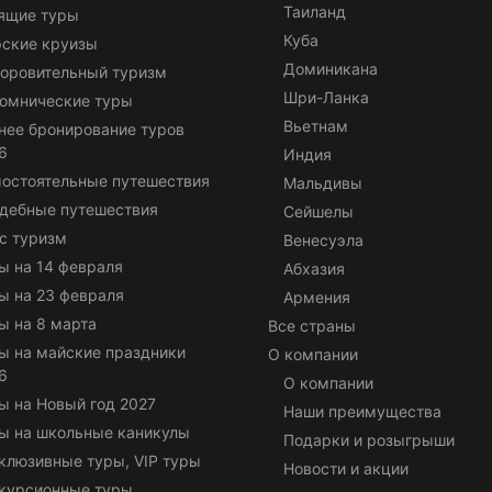
Таиланд
ящие туры
Куба
ские круизы
Доминикана
оровительный туризм
Шри-Ланка
омнические туры
Вьетнам
нее бронирование туров
6
Индия
остоятельные путешествия
Мальдивы
дебные путешествия
Сейшелы
с туризм
Венесуэла
ы на 14 февраля
Абхазия
ы на 23 февраля
Армения
ы на 8 марта
Все страны
ы на майские праздники
О компании
6
О компании
ы на Новый год 2027
Наши преимущества
ы на школьные каникулы
Подарки и розыгрыши
клюзивные туры, VIP туры
Новости и акции
курсионные туры