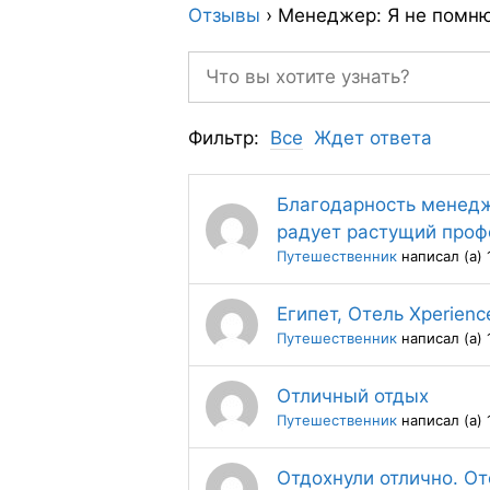
Отзывы
›
Менеджер: Я не помн
Фильтр:
Все
Ждет ответа
Благодарность менедж
радует растущий проф
Путешественник
написал (а) 
Египет, Отель Xperience
Путешественник
написал (а) 
Отличный отдых
Путешественник
написал (а) 
Отдохнули отлично. От