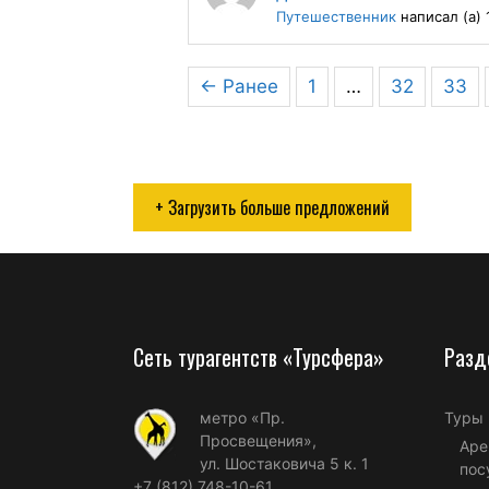
Путешественник
написал (а) 
← Ранее
1
…
32
33
+ Загрузить больше предложений
Сеть турагентств «Турсфера»
Разд
метро «Пр.
Туры
Просвещения»,
Аре
ул. Шостаковича 5 к. 1
пос
+7 (812) 748-10-61