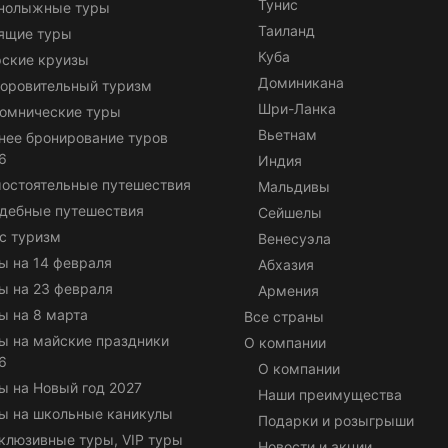
Тунис
нолыжные туры
Таиланд
ящие туры
Куба
ские круизы
Доминикана
оровительный туризм
Шри-Ланка
омнические туры
Вьетнам
нее бронирование туров
6
Индия
остоятельные путешествия
Мальдивы
дебные путешествия
Сейшелы
с туризм
Венесуэла
ы на 14 февраля
Абхазия
ы на 23 февраля
Армения
ы на 8 марта
Все страны
ы на майские праздники
О компании
6
О компании
ы на Новый год 2027
Наши преимущества
ы на школьные каникулы
Подарки и розыгрыши
клюзивные туры, VIP туры
Новости и акции