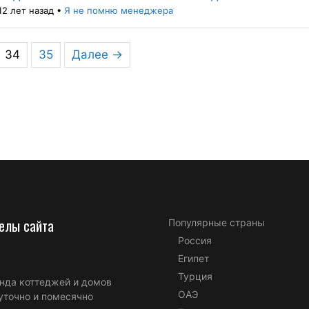
12 лет назад
•
Я не помню менеджера
34
35
Далее →
елы сайта
Популярные страны
Россия
Египет
Турция
нда коттеджей и домов
ОАЭ
уточно и помесячно