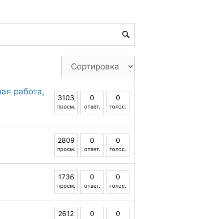
ая работа,
3103
0
0
просм.
ответ.
голос.
2809
0
0
просм.
ответ.
голос.
1736
0
0
просм.
ответ.
голос.
2612
0
0