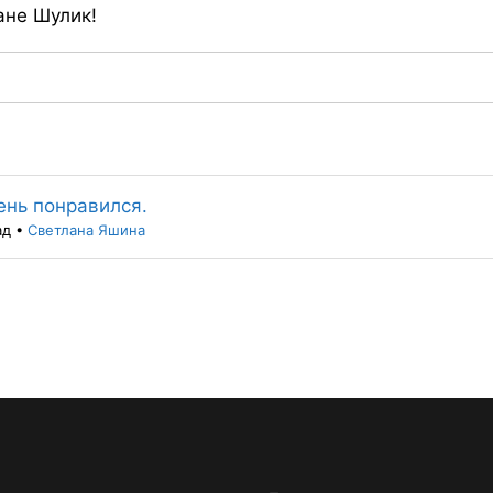
ане Шулик!
ень понравился.
ад
•
Светлана Яшина