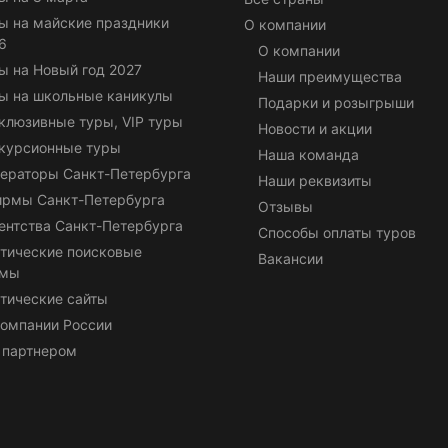
ы на майские праздники
О компании
6
О компании
ы на Новый год 2027
Наши преимущества
ы на школьные каникулы
Подарки и розыгрыши
клюзивные туры, VIP туры
Новости и акции
курсионные туры
Наша команда
ераторы Санкт-Петербурга
Наши реквизиты
ирмы Санкт-Петербурга
Отзывы
ентства Санкт-Петербурга
Способы оплаты туров
тические поисковые
Вакансии
емы
тические сайты
омпании России
 партнером