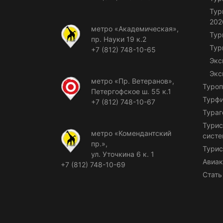
Тур
202
метро «Академическая»,
Тур
пр. Науки 19 к.2
Тур
+7 (812) 748-10-65
Экс
Экс
метро «Пр. Ветеранов»,
Туроп
Петергофское ш. 55 к.1
Турф
+7 (812) 748-10-67
Тураг
Турис
метро «Комендантский
сист
пр.»,
Турис
ул. Уточкина 6 к. 1
Авиак
+7 (812) 748-10-69
Стать