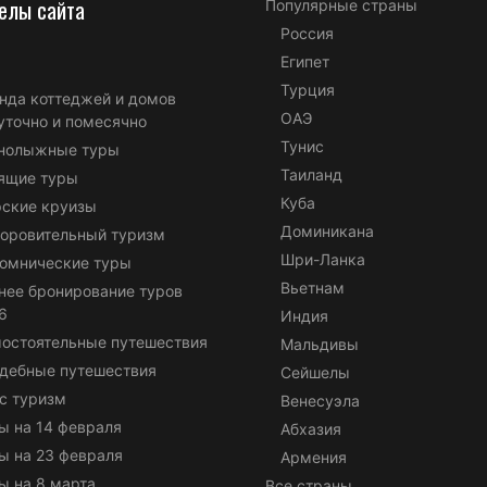
елы сайта
Популярные страны
Россия
Египет
Турция
нда коттеджей и домов
ОАЭ
уточно и помесячно
Тунис
нолыжные туры
Таиланд
ящие туры
Куба
ские круизы
Доминикана
оровительный туризм
Шри-Ланка
омнические туры
Вьетнам
нее бронирование туров
6
Индия
остоятельные путешествия
Мальдивы
дебные путешествия
Сейшелы
с туризм
Венесуэла
ы на 14 февраля
Абхазия
ы на 23 февраля
Армения
ы на 8 марта
Все страны