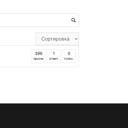
396
1
0
просм.
ответ.
голос.