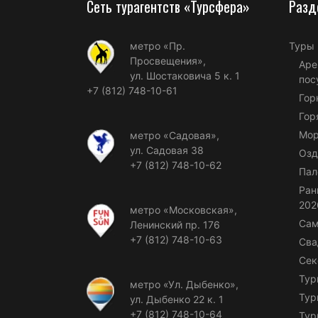
Сеть турагентств «Турсфера»
Разд
метро «Пр.
Туры
Просвещения»,
Аре
ул. Шостаковича 5 к. 1
пос
+7 (812) 748-10-61
Гор
Гор
Мор
метро «Садовая»,
ул. Садовая 38
Озд
+7 (812) 748-10-62
Пал
Ран
202
метро «Московская»,
Сам
Ленинский пр. 176
+7 (812) 748-10-63
Сва
Сек
Тур
метро «Ул. Дыбенко»,
Тур
ул. Дыбенко 22 к. 1
+7 (812) 748-10-64
Тур