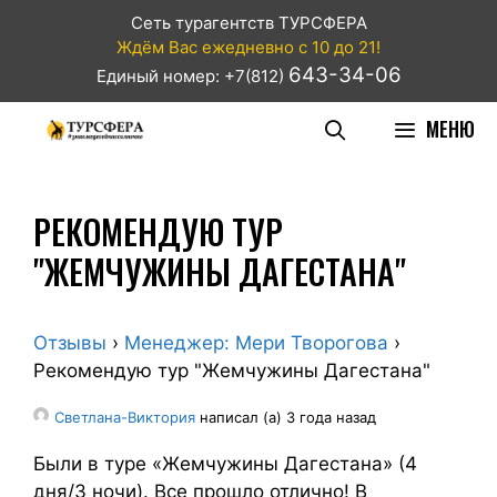
Сеть турагентств ТУРСФЕРА
Ждём Вас ежедневно с 10 до 21!
643-34-06
Единый номер: +7(812)
МЕНЮ
РЕКОМЕНДУЮ ТУР
"ЖЕМЧУЖИНЫ ДАГЕСТАНА"
Отзывы
›
Менеджер: Мери Творогова
›
Рекомендую тур "Жемчужины Дагестана"
Светлана-Виктория
написал (а) 3 года назад
Были в туре «Жемчужины Дагестана» (4
дня/3 ночи). Все прошло отлично! В