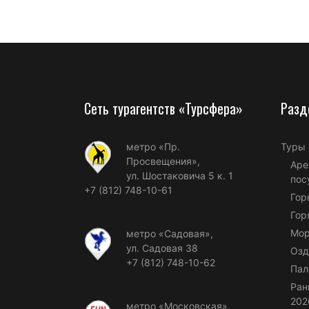
Сеть турагентств «Турсфера»
Разд
метро «Пр.
Туры
Просвещения»,
Аре
ул. Шостаковича 5 к. 1
пос
+7 (812) 748-10-61
Гор
Гор
Мор
метро «Садовая»,
ул. Садовая 38
Озд
+7 (812) 748-10-62
Пал
Ран
202
метро «Московская»,