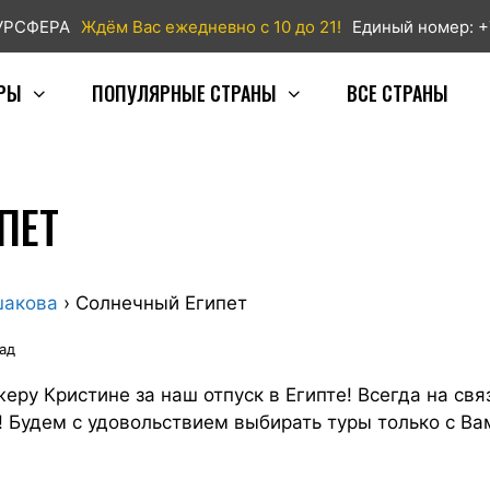
ТУРСФЕРА
Ждём Вас ежедневно с 10 до 21!
Единый номер: +
РЫ
ПОПУЛЯРНЫЕ СТРАНЫ
ВСЕ СТРАНЫ
ПЕТ
шакова
›
Солнечный Египет
зад
ру Кристине за наш отпуск в Египте! Всегда на свя
т! Будем с удовольствием выбирать туры только с Ва