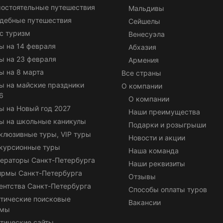
остоятельные путешествия
Мальдивы
дебные путешествия
Сейшелы
с туризм
Венесуэла
ы на 14 февраля
Абхазия
ы на 23 февраля
Армения
ы на 8 марта
Все страны
ы на майские праздники
О компании
6
О компании
ы на Новый год 2027
Наши преимущества
ы на школьные каникулы
Подарки и розыгрыши
клюзивные туры, VIP туры
Новости и акции
курсионные туры
Наша команда
ераторы Санкт-Петербурга
Наши реквизиты
ирмы Санкт-Петербурга
Отзывы
ентства Санкт-Петербурга
Способы оплаты туров
тические поисковые
Вакансии
емы
тические сайты