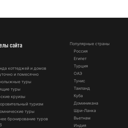
елы сайта
Популярные страны
Россия
Египет
Турция
нда коттеджей и домов
ОАЭ
уточно и помесячно
Тунис
нолыжные туры
Таиланд
ящие туры
Куба
ские круизы
Доминикана
оровительный туризм
Шри-Ланка
омнические туры
Вьетнам
нее бронирование туров
6
Индия