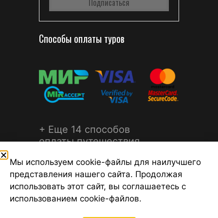
Способы оплаты туров
+ Еще 14 способов
оплаты путешествия
Мы используем cookie-файлы для наилучшего
представления нашего сайта. Продолжая
использовать этот сайт, вы соглашаетесь с
использованием cookie-файлов.
©2026 Турагентство Турсфера - Поиск туров от надежных
туроператоров, официальный сайт турфирмы ТУРСФЕРА -