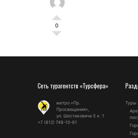
0
Сеть турагентств «Турсфера»
Разд
метро «Пр.
Туры
Просвещения»,
Аре
ул. Шостаковича 5 к. 1
пос
+7 (812) 748-10-61
Гор
Гор