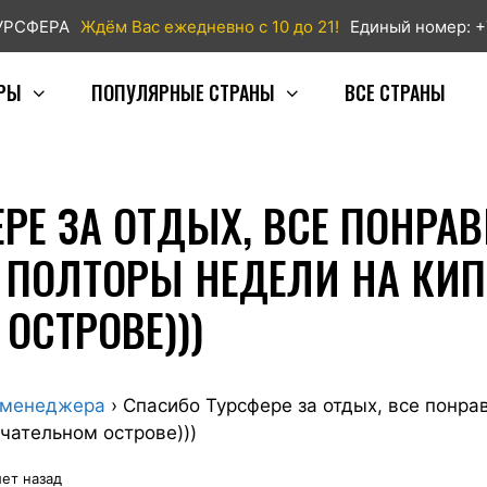
ТУРСФЕРА
Ждём Вас ежедневно с 10 до 21!
Единый номер: +
РЫ
ПОПУЛЯРНЫЕ СТРАНЫ
ВСЕ СТРАНЫ
РЕ ЗА ОТДЫХ, ВСЕ ПОНРА
 ПОЛТОРЫ НЕДЕЛИ НА КИ
ОСТРОВЕ)))
 менеджера
›
Спасибо Турсфере за отдых, все понра
чательном острове)))
лет назад