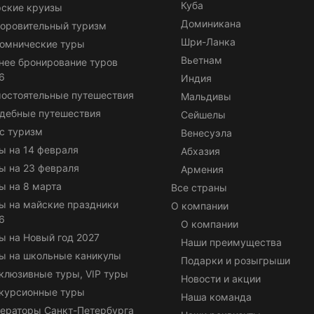
Куба
ские круизы
Доминикана
оровительный туризм
Шри-Ланка
омнические туры
Вьетнам
нее бронирование туров
6
Индия
остоятельные путешествия
Мальдивы
дебные путешествия
Сейшелы
с туризм
Венесуэла
ы на 14 февраля
Абхазия
ы на 23 февраля
Армения
ы на 8 марта
Все страны
ы на майские праздники
О компании
6
О компании
ы на Новый год 2027
Наши преимущества
ы на школьные каникулы
Подарки и розыгрыши
клюзивные туры, VIP туры
Новости и акции
курсионные туры
Наша команда
ераторы Санкт-Петербурга