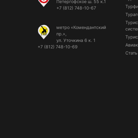
Петергофское ш. 55 к.1
Турф
+7 (812) 748-10-67
Тураг
Турис
метро «Комендантский
сист
пр.»,
Турис
ул. Уточкина 6 к. 1
Авиак
+7 (812) 748-10-69
Стать