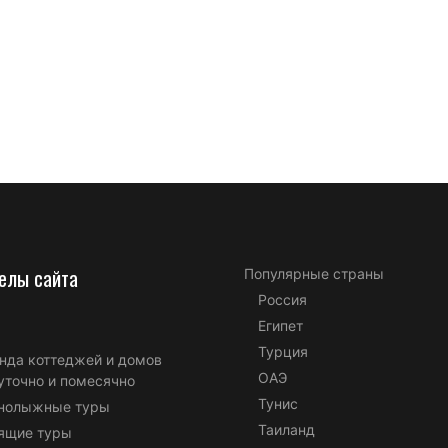
елы сайта
Популярные страны
Россия
Египет
Турция
нда коттеджей и домов
ОАЭ
уточно и помесячно
Тунис
нолыжные туры
Таиланд
ящие туры